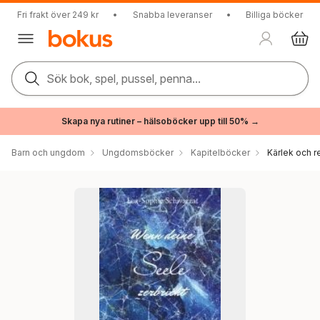
Fri frakt över 249 kr
•
Snabba leveranser
•
Billiga böcker
Sök bok, spel, pussel, penna...
Skapa nya rutiner – hälsoböcker upp till 50% →
Barn och ungdom
Ungdomsböcker
Kapitelböcker
Kärlek och r