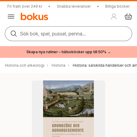
Fri frakt över 249 kr
•
Snabba leveranser
•
Billiga böcker
Sök bok, spel, pussel, penna...
Skapa nya rutiner – hälsoböcker upp till 50% →
Historia och arkeologi
Historia
Historia: särskilda händelser och ä