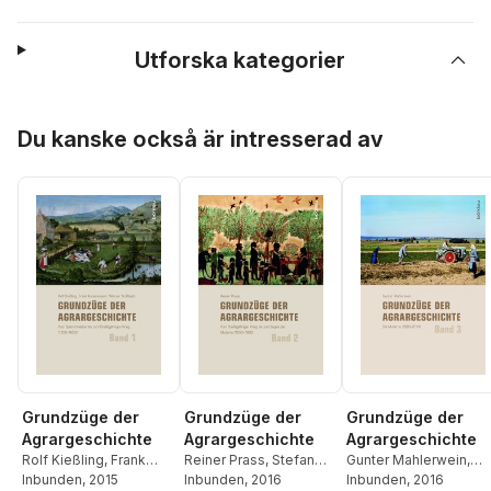
Utforska kategorier
Hoppa över listan
Du kanske också är intresserad av
Grundzüge der
Grundzüge der
Grundzüge der
Agrargeschichte
Agrargeschichte
Agrargeschichte
Rolf Kießling
,
Frank
Reiner Prass
,
Stefan
Gunter Mahlerwein
,
Konersmann
Inbunden
, 2015
,
Werner
Brakensiek
Inbunden
, 2016
Clemens Zimmerman
Inbunden
, 2016