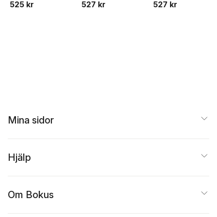
525 kr
527 kr
527 kr
Troßbach
Mina sidor
Hjälp
Om Bokus