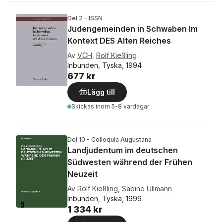
Del 2 - ISSN
Judengemeinden in Schwaben Im
Kontext DES Alten Reiches
Av
VCH
,
Rolf Kießling
Inbunden, Tyska, 1994
677 kr
Lägg till
Skickas
inom 5-8 vardagar
Del 10 - Colloquia Augustana
Landjudentum im deutschen
Südwesten während der Frühen
Neuzeit
Av
Rolf Kießling
,
Sabine Ullmann
Inbunden, Tyska, 1999
1 334 kr