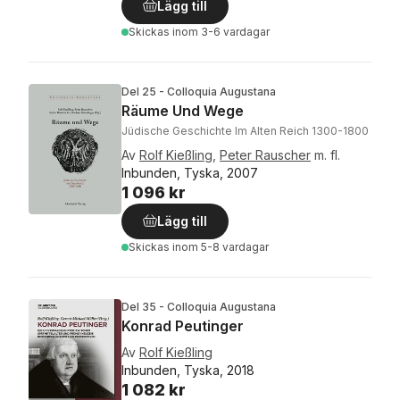
Lägg till
Skickas
inom 3-6 vardagar
Del 25 - Colloquia Augustana
Räume Und Wege
Jüdische Geschichte Im Alten Reich 1300-1800
Av
Rolf Kießling
,
Peter Rauscher
m. fl.
Inbunden, Tyska, 2007
1 096 kr
Lägg till
Skickas
inom 5-8 vardagar
Del 35 - Colloquia Augustana
Konrad Peutinger
Av
Rolf Kießling
Inbunden, Tyska, 2018
1 082 kr