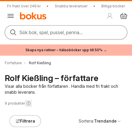
Fri frakt över 249 kr
•
Snabba leveranser
•
Billiga böcker
Sök bok, spel, pussel, penna...
Skapa nya rutiner – hälsoböcker upp till 50% →
Författare
Rolf Kießling
Rolf Kießling – författare
Visar alla böcker från författaren . Handla med fri frakt och
snabb leverans.
9
produkter
Filtrera
Sortera:
Trendande