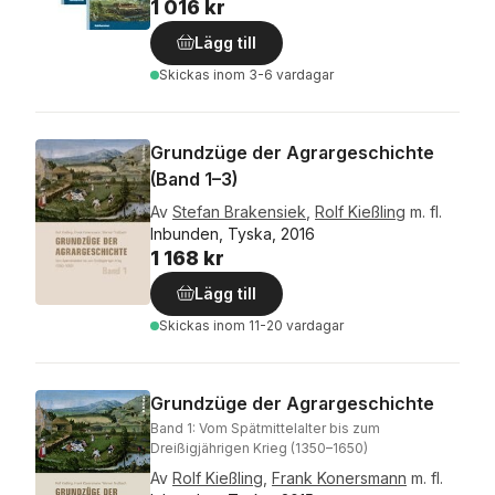
1 016 kr
Lägg till
Skickas
inom 3-6 vardagar
Grundzüge der Agrargeschichte
(Band 1–3)
Av
Stefan Brakensiek
,
Rolf Kießling
m. fl.
Inbunden, Tyska, 2016
1 168 kr
Lägg till
Skickas
inom 11-20 vardagar
Grundzüge der Agrargeschichte
Band 1: Vom Spätmittelalter bis zum
Dreißigjährigen Krieg (1350–1650)
Av
Rolf Kießling
,
Frank Konersmann
m. fl.