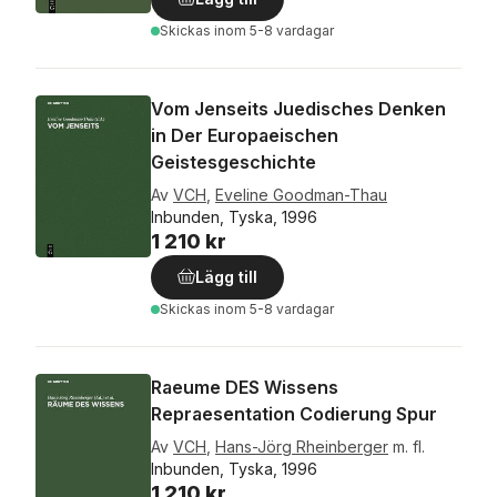
Skickas
inom 5-8 vardagar
Vom Jenseits Juedisches Denken
in Der Europaeischen
Geistesgeschichte
Av
VCH
,
Eveline Goodman-Thau
Inbunden, Tyska, 1996
1 210 kr
Lägg till
Skickas
inom 5-8 vardagar
Raeume DES Wissens
Repraesentation Codierung Spur
Av
VCH
,
Hans-Jörg Rheinberger
m. fl.
Inbunden, Tyska, 1996
1 210 kr