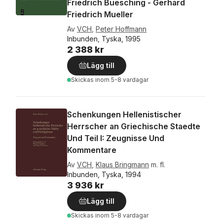
Friedrich Buesching - Gerhard
Friedrich Mueller
Av
VCH
,
Peter Hoffmann
Inbunden, Tyska, 1995
2 388 kr
Lägg till
Skickas
inom 5-8 vardagar
Schenkungen Hellenistischer
Herrscher an Griechische Staedte
Und Teil I: Zeugnisse Und
Kommentare
Av
VCH
,
Klaus Bringmann
m. fl.
Inbunden, Tyska, 1994
3 936 kr
Lägg till
Skickas
inom 5-8 vardagar