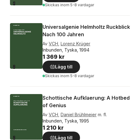
Skickas
inom 5-8 vardagar
Universalgenie Helmholtz Ruckblick
Nach 100 Jahren
Av
VCH
,
Lorenz Krüger
Inbunden, Tyska, 1994
1 369 kr
Lägg till
Skickas
inom 5-8 vardagar
Schottische Aufklaerung: A Hotbed
of Genius
Av
VCH
,
Daniel Brühlmeier
m. fl.
Inbunden, Tyska, 1995
1 210 kr
Lägg till