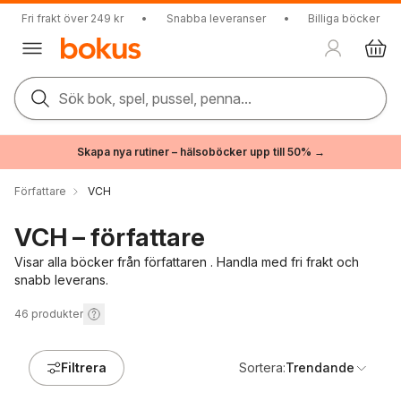
Fri frakt över 249 kr
•
Snabba leveranser
•
Billiga böcker
Sök bok, spel, pussel, penna...
Skapa nya rutiner – hälsoböcker upp till 50% →
Författare
VCH
VCH – författare
Visar alla böcker från författaren . Handla med fri frakt och
snabb leverans.
46
produkter
Filtrera
Sortera:
Trendande