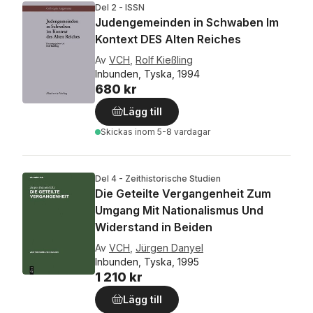
Del 2 - ISSN
Judengemeinden in Schwaben Im
Kontext DES Alten Reiches
Av
VCH
,
Rolf Kießling
Inbunden, Tyska, 1994
680 kr
Lägg till
Skickas
inom 5-8 vardagar
Del 4 - Zeithistorische Studien
Die Geteilte Vergangenheit Zum
Umgang Mit Nationalismus Und
Widerstand in Beiden
Av
VCH
,
Jürgen Danyel
Inbunden, Tyska, 1995
1 210 kr
Lägg till