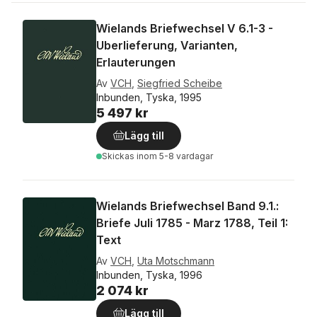
Wielands Briefwechsel V 6.1-3 -
Uberlieferung, Varianten,
Erlauterungen
Av
VCH
,
Siegfried Scheibe
Inbunden, Tyska, 1995
5 497 kr
Lägg till
Skickas
inom 5-8 vardagar
Wielands Briefwechsel Band 9.1.:
Briefe Juli 1785 - Marz 1788, Teil 1:
Text
Av
VCH
,
Uta Motschmann
Inbunden, Tyska, 1996
2 074 kr
Lägg till