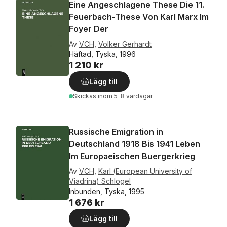
Eine Angeschlagene These Die 11.
Feuerbach-These Von Karl Marx Im
Foyer Der
Av
VCH
,
Volker Gerhardt
Häftad, Tyska, 1996
1 210 kr
Lägg till
Skickas
inom 5-8 vardagar
Russische Emigration in
Deutschland 1918 Bis 1941 Leben
Im Europaeischen Buergerkrieg
Av
VCH
,
Karl (European University of
Viadrina) Schlogel
Inbunden, Tyska, 1995
1 676 kr
Lägg till