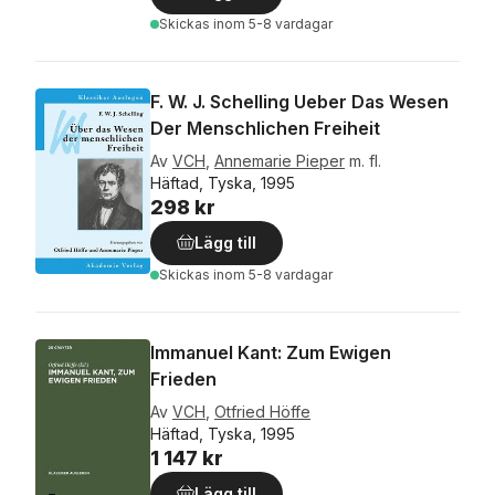
Skickas
inom 5-8 vardagar
F. W. J. Schelling Ueber Das Wesen
Der Menschlichen Freiheit
Av
VCH
,
Annemarie Pieper
m. fl.
Häftad, Tyska, 1995
298 kr
Lägg till
Skickas
inom 5-8 vardagar
Immanuel Kant: Zum Ewigen
Frieden
Av
VCH
,
Otfried Höffe
Häftad, Tyska, 1995
1 147 kr
Lägg till