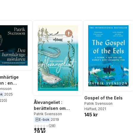
mhärtige
n : en
lse om de sista
vensson
ok
2025
a
Gospel of the Eels
220
)
Ålevangeliet :
stjärnor. Totalt antal röster:
Patrik Svensson
berättelsen om
Häftad
, 2021
världens mest gåtfulla
Patrik Svensson
145 kr
E-bok
2019
fisk
(
28
)
4,0
utav 5 stjärnor. Totalt antal röster:
79 kr