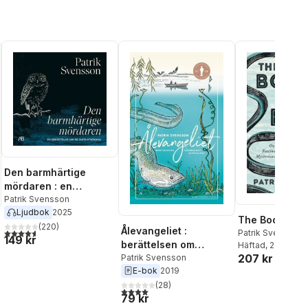
Den barmhärtige
mördaren : en
berättelse om de sista
Patrik Svensson
Ljudbok
2025
statarna
The Book of E
(
220
)
Ålevangeliet :
4,6
utav 5 stjärnor. Totalt antal röster:
Patrik Svensson
149 kr
berättelsen om
Häftad
, 2021
207 kr
världens mest gåtfulla
Patrik Svensson
E-bok
2019
fisk
al röster:
(
28
)
4,0
utav 5 stjärnor. Totalt antal röster:
79 kr