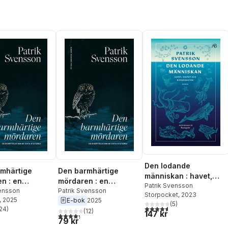
Den lodande
mhärtige
Den barmhärtige
människan : havet,
n : en
mördaren : en
djupet och
Patrik Svensson
lse om de sista
vensson
berättelse om de sista
Patrik Svensson
Storpocket
, 2023
nyfikenheten
, 2025
E-bok
2025
a
statarna
(
5
)
4,6
utav 5 stjärnor. Totalt ant
24
)
(
12
)
147 kr
stjärnor. Totalt antal röster:
4,3
utav 5 stjärnor. Totalt antal röster:
79 kr