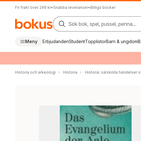
Fri frakt över 249 kr
•
Snabba leveranser
•
Billiga böcker
Sök bok, spel, pussel, penna...
Meny
Erbjudanden
Student
Topplistor
Barn & ungdom
B
Historia och arkeologi
Historia
Historia: särskilda händelser