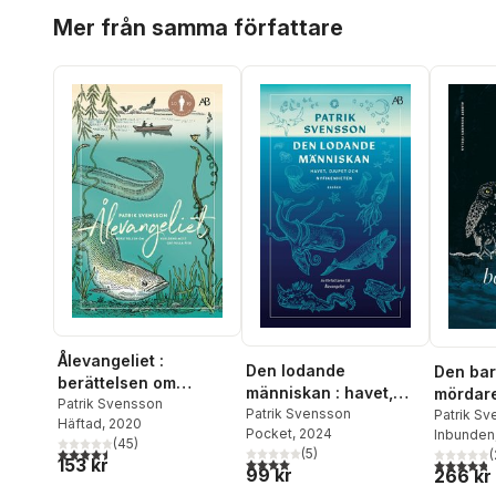
Hoppa över listan
Mer från samma författare
Ålevangeliet :
Den lodande
Den bar
berättelsen om
människan : havet,
mördare
världens mest gåtfulla
Patrik Svensson
djupet och
Patrik Svensson
berätte
Patrik S
Häftad
, 2020
fisk
Pocket
, 2024
Inbunden
nyfikenheten
statarn
(
45
)
4,5
utav 5 stjärnor. Totalt antal röster:
(
5
)
(
4,0
utav 5 stjärnor. Totalt antal röster:
153 kr
4,8
utav 5 
99 kr
266 kr