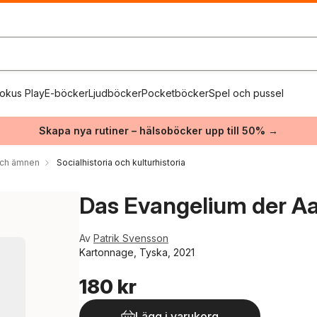
okus Play
E-böcker
Ljudböcker
Pocketböcker
Spel och pussel
Skapa nya rutiner – hälsoböcker upp till 50% →
 och ämnen
Socialhistoria och kulturhistoria
Das Evangelium der Aa
Av
Patrik Svensson
Kartonnage, Tyska, 2021
180 kr
Lägg i varukorg