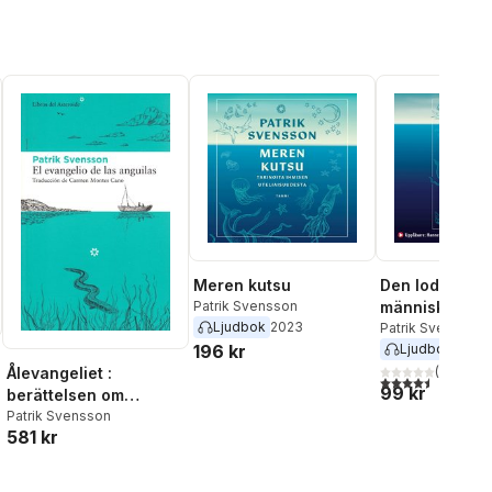
Meren kutsu
Den lodande
Patrik Svensson
människan : h
Ljudbok
2023
djupet och
Patrik Svensson
196 kr
Ljudbok
2022
nyfikenheten
(
67
)
Ålevangeliet :
4,5
utav 5 stjärnor.
99 kr
berättelsen om
världens mest gåtfulla
Patrik Svensson
581 kr
fisk (Spanska)