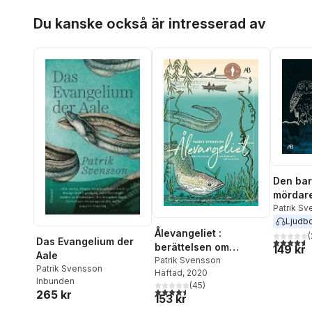
Hoppa över listan
Du kanske också är intresserad av
Den bar
mördare
berätte
Patrik S
Ljudb
statarn
Ålevangeliet :
(
Das Evangelium der
4,6
utav 5 
berättelsen om
149 kr
Aale
världens mest gåtfulla
Patrik Svensson
Patrik Svensson
Häftad
, 2020
fisk
Inbunden
(
45
)
4,5
utav 5 stjärnor. Totalt antal röster:
265 kr
153 kr