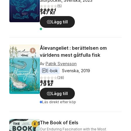
Storpocket, Svenska, 2023
(
5
)
4,6
utav 5 stjärnor. Totalt antal röster:
147 kr
Lägg till
Ålevangeliet : berättelsen om
världens mest gåtfulla fisk
Av
Patrik Svensson
E-bok
Svenska
, 
2019
(
28
)
4,0
utav 5 stjärnor. Totalt antal röster:
79 kr
Lägg till
Läs direkt efter köp
The Book of Eels
Our Enduring Fascination with the Most