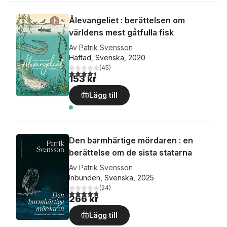
Ålevangeliet : berättelsen om
världens mest gåtfulla fisk
Av
Patrik Svensson
Häftad, Svenska, 2020
(
45
)
4,5
utav 5 stjärnor. Totalt antal röster:
153 kr
Lägg till
Den barmhärtige mördaren : en
berättelse om de sista statarna
Av
Patrik Svensson
Inbunden, Svenska, 2025
(
24
)
4,8
utav 5 stjärnor. Totalt antal röster:
266 kr
Lägg till