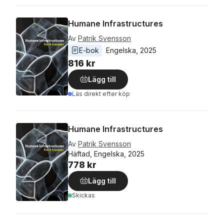
Humane Infrastructures
Av
Patrik Svensson
E-bok
Engelska
, 
2025
816 kr
Lägg till
Läs direkt efter köp
Humane Infrastructures
Av
Patrik Svensson
Häftad, Engelska, 2025
778 kr
Lägg till
Skickas