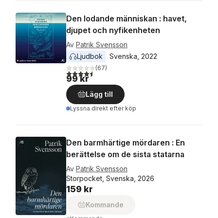
Den lodande människan : havet,
djupet och nyfikenheten
Av
Patrik Svensson
Ljudbok
Svenska
, 
2022
(
67
)
4,5
utav 5 stjärnor. Totalt antal röster:
99 kr
Lägg till
Lyssna direkt efter köp
Den barmhärtige mördaren : En
berättelse om de sista statarna
Av
Patrik Svensson
Storpocket, Svenska, 2026
159 kr
Kommande