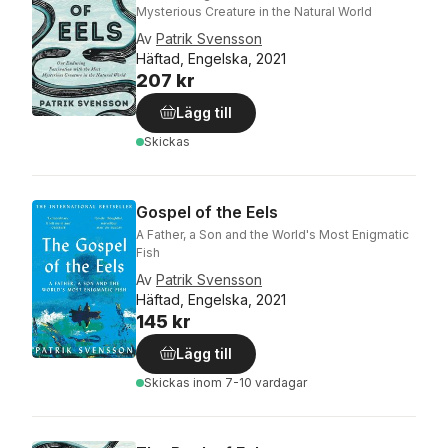
Mysterious Creature in the Natural World
Av
Patrik Svensson
Häftad, Engelska, 2021
207 kr
Lägg till
Skickas
Gospel of the Eels
A Father, a Son and the World's Most Enigmatic
Fish
Av
Patrik Svensson
Häftad, Engelska, 2021
145 kr
Lägg till
Skickas
inom 7-10 vardagar