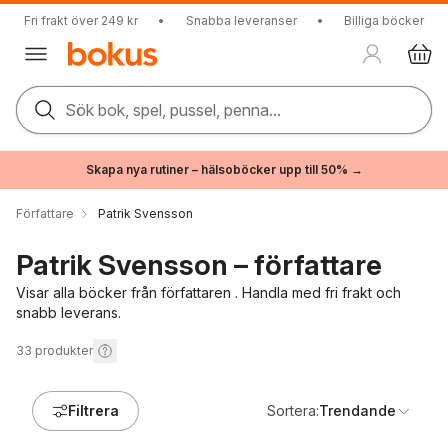
Fri frakt över 249 kr
•
Snabba leveranser
•
Billiga böcker
Sök bok, spel, pussel, penna...
Skapa nya rutiner – hälsoböcker upp till 50% →
Författare
Patrik Svensson
Patrik Svensson – författare
Visar alla böcker från författaren . Handla med fri frakt och
snabb leverans.
33
produkter
Filtrera
Sortera:
Trendande