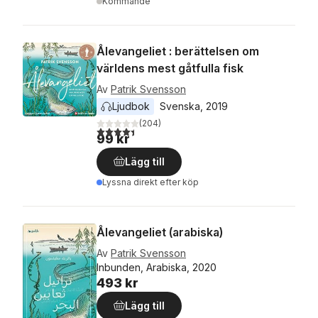
Kommande
Ålevangeliet : berättelsen om
världens mest gåtfulla fisk
Av
Patrik Svensson
Ljudbok
Svenska
, 
2019
(
204
)
4,4
utav 5 stjärnor. Totalt antal röster:
99 kr
Lägg till
Lyssna direkt efter köp
Ålevangeliet (arabiska)
Av
Patrik Svensson
Inbunden, Arabiska, 2020
493 kr
Lägg till