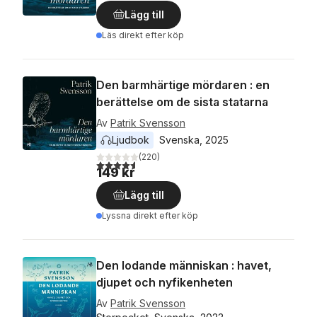
Lägg till
Läs direkt efter köp
Den barmhärtige mördaren : en
berättelse om de sista statarna
Av
Patrik Svensson
Ljudbok
Svenska
, 
2025
(
220
)
4,6
utav 5 stjärnor. Totalt antal röster:
149 kr
Lägg till
Lyssna direkt efter köp
Den lodande människan : havet,
djupet och nyfikenheten
Av
Patrik Svensson