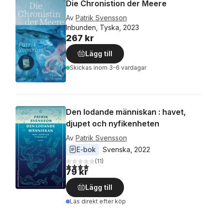
Die Chronistion der Meere
Av
Patrik Svensson
Inbunden, Tyska, 2023
267 kr
Lägg till
Skickas
inom 3-6 vardagar
Den lodande människan : havet,
djupet och nyfikenheten
Av
Patrik Svensson
E-bok
Svenska
, 
2022
(
11
)
4,0
utav 5 stjärnor. Totalt antal röster:
79 kr
Lägg till
Läs direkt efter köp