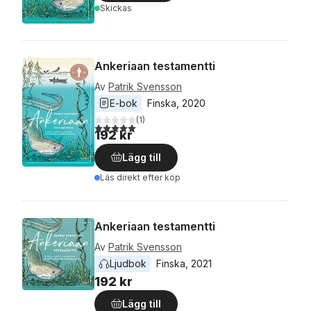
Skickas
Ankeriaan testamentti
Av
Patrik Svensson
E-bok
Finska
, 
2020
(
1
)
5,0
utav 5 stjärnor. Totalt antal röster:
192 kr
Lägg till
Läs direkt efter köp
Ankeriaan testamentti
Av
Patrik Svensson
Ljudbok
Finska
, 
2021
192 kr
Lägg till