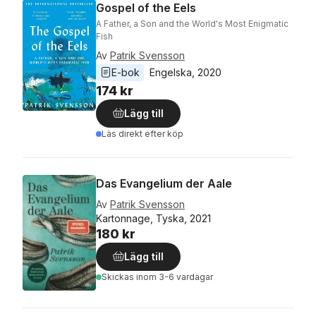
Gospel of the Eels
A Father, a Son and the World's Most Enigmatic
Fish
Av
Patrik Svensson
E-bok
Engelska
, 
2020
174 kr
Lägg till
Läs direkt efter köp
Das Evangelium der Aale
Av
Patrik Svensson
Kartonnage, Tyska, 2021
180 kr
Lägg till
Skickas
inom 3-6 vardagar