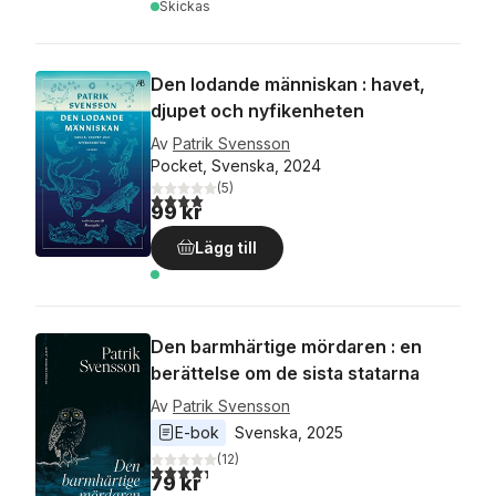
Skickas
Den lodande människan : havet,
djupet och nyfikenheten
Av
Patrik Svensson
Pocket, Svenska, 2024
(
5
)
4,0
utav 5 stjärnor. Totalt antal röster:
99 kr
Lägg till
Den barmhärtige mördaren : en
berättelse om de sista statarna
Av
Patrik Svensson
E-bok
Svenska
, 
2025
(
12
)
4,3
utav 5 stjärnor. Totalt antal röster:
79 kr