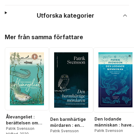
Utforska kategorier
Hoppa över listan
Mer från samma författare
Ålevangeliet :
Den lodande
Den barmhärtige
berättelsen om
människan : havet
mördaren : en
världens mest
Patrik Svensson
djupet och
Patrik Svensson
berättelse om de
Patrik Svensson
Häftad
, 2020