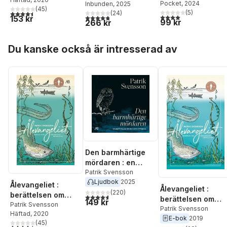
gåtfulla fisk
Pocket
, 2024
Inbunden
, 2025
nyfikenheten
sista statarna
(
45
)
(
5
)
4,5
utav 5 stjärnor. Totalt antal röster:
(
24
)
4,0
utav 5 stjärnor. Tota
4,8
utav 5 stjärnor. Totalt antal röster:
153 kr
99 kr
266 kr
Hoppa över listan
Du kanske också är intresserad av
Den barmhärtige
mördaren : en
berättelse om de
Patrik Svensson
Ljudbok
2025
sista statarna
Ålevangeliet :
Ålevangeliet :
(
220
)
berättelsen om
4,6
utav 5 stjärnor. Totalt antal röster:
berättelsen om
149 kr
världens mest
Patrik Svensson
världens mest
Patrik Svensson
Häftad
, 2020
gåtfulla fisk
E-bok
2019
gåtfulla fisk
(
45
)
4,5
utav 5 stjärnor. Totalt antal röster: