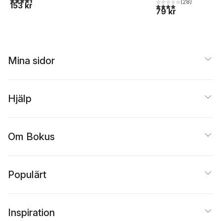
(
28
)
153 kr
4,0
utav 5 stjärnor. Tota
79 kr
Mina sidor
Hjälp
Om Bokus
Populärt
Inspiration