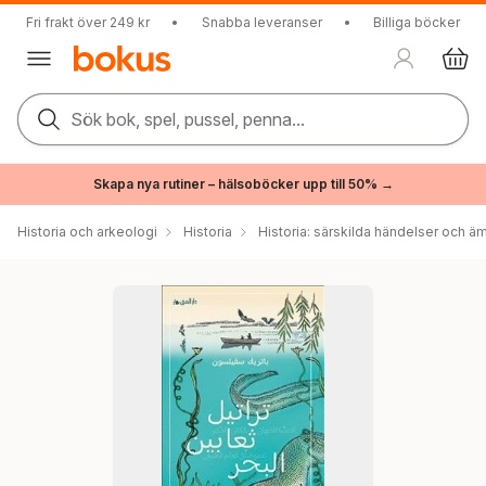
Fri frakt över 249 kr
•
Snabba leveranser
•
Billiga böcker
Sök bok, spel, pussel, penna...
Skapa nya rutiner – hälsoböcker upp till 50% →
Historia och arkeologi
Historia
Historia: särskilda händelser och ä