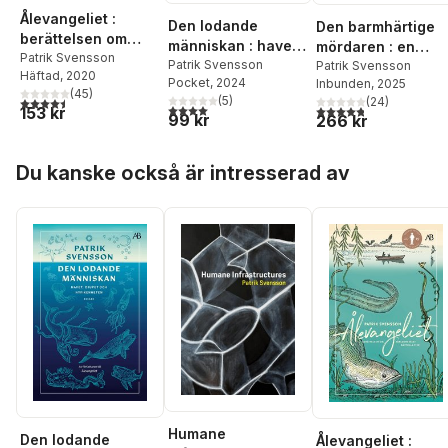
Ålevangeliet :
Den lodande
Den barmhärtige
berättelsen om
människan : havet,
mördaren : en
världens mest
Patrik Svensson
djupet och
Patrik Svensson
berättelse om de
Patrik Svensson
Häftad
, 2020
gåtfulla fisk
Pocket
, 2024
Inbunden
, 2025
nyfikenheten
sista statarna
(
45
)
(
5
)
4,5
utav 5 stjärnor. Totalt antal röster:
(
24
)
4,0
utav 5 stjärnor. Totalt antal röster:
4,8
utav 5 stjärnor. Tota
153 kr
99 kr
266 kr
Hoppa över listan
Du kanske också är intresserad av
Humane
Den lodande
Ålevangeliet :