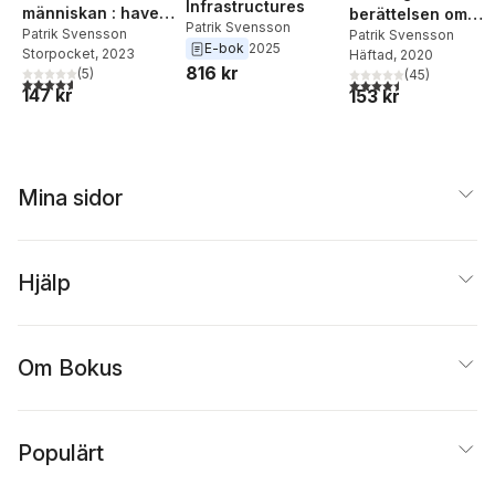
Infrastructures
människan : havet,
berättelsen om
Patrik Svensson
djupet och
Patrik Svensson
världens mest
Patrik Svensson
E-bok
2025
Storpocket
, 2023
Häftad
, 2020
nyfikenheten
gåtfulla fisk
816 kr
(
5
)
(
45
)
4,6
utav 5 stjärnor. Totalt antal röster:
4,5
utav 5 stjärnor. Tota
147 kr
153 kr
Mina sidor
Hjälp
Om Bokus
Populärt