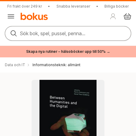
Fri frakt över 249 kr
•
Snabba leveranser
•
Billiga böcker
Sök bok, spel, pussel, penna...
Skapa nya rutiner – hälsoböcker upp till 50% →
Data och IT
Informationsteknik: allmänt