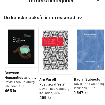
Utforska kategorier
Hoppa över listan
Du kanske också är intresserad av
Between
Humanities and the
Racial Subjects
Are We All
Digital
David Theo Goldberg
,
David Theo Goldberg
Postracial Yet?
Patrik Svensson
Inbunden
, 2015
Inbunden
, 1997
David Theo Goldberg
465 kr
1 547 kr
Inbunden
, 2015
459 kr