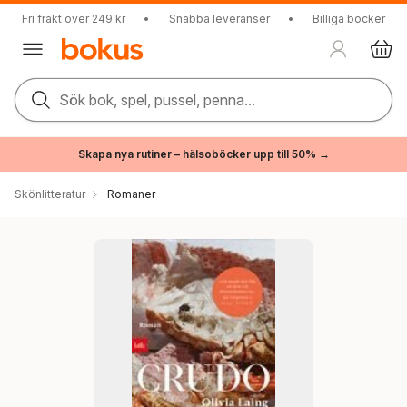
Fri frakt över 249 kr
•
Snabba leveranser
•
Billiga böcker
Sök bok, spel, pussel, penna...
Skapa nya rutiner – hälsoböcker upp till 50% →
Skönlitteratur
Romaner