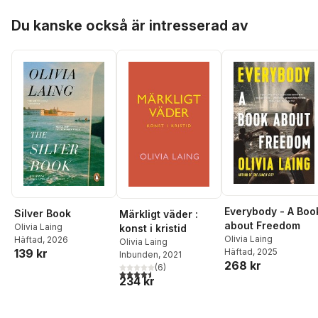
Hoppa över listan
Du kanske också är intresserad av
Everybody - A Boo
Silver Book
Märkligt väder :
about Freedom
Olivia Laing
konst i kristid
Olivia Laing
Häftad
, 2026
Olivia Laing
139 kr
Häftad
, 2025
Inbunden
, 2021
268 kr
(
6
)
4,5
utav 5 stjärnor. Totalt antal röster:
234 kr