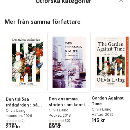
Utforska kategorier
Hoppa över listan
Mer från samma författare
Garden Against
Den ensamma
Den tidlösa
Time
staden : om konst,
trädgården : på
Olivia Laing
ensamhet och
Olivia Laing
spaning efter ett
Olivia Laing
Häftad
, 2025
Pocket
, 2018
Inbunden
, 2026
överlevnad
gemensamt paradis
145 kr
(
30
)
(
2
)
4,3
utav 5 stjärnor. Totalt antal röster:
3,5
utav 5 stjärnor. Totalt antal röster:
89 kr
279 kr