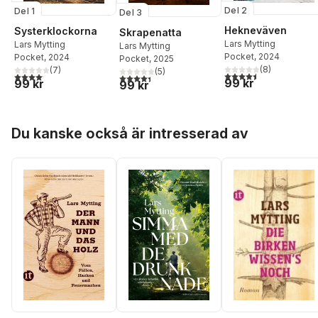
Del 2
Del 1
Del 3
Hekneväven
Systerklockorna
Skrapenatta
Lars Mytting
Lars Mytting
Lars Mytting
Pocket
, 2024
Pocket
, 2024
Pocket
, 2025
(
8
)
(
7
)
(
5
)
4,5
utav 5 stjärnor. Tota
4,1
utav 5 stjärnor. Totalt antal röster:
4,4
utav 5 stjärnor. Totalt antal röster:
99 kr
99 kr
99 kr
Hoppa över listan
Du kanske också är intresserad av