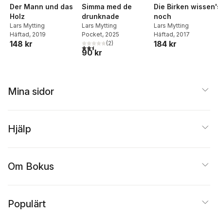
Der Mann und das
Die Birken wissen'
Simma med de
Holz
noch
drunknade
Lars Mytting
Lars Mytting
Lars Mytting
Häftad
, 2019
Häftad
, 2017
Pocket
, 2025
148 kr
184 kr
(
2
)
2,5
utav 5 stjärnor. Totalt antal röster:
90 kr
Mina sidor
Hjälp
Om Bokus
Populärt