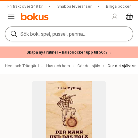
Fri frakt över 249 kr
•
Snabba leveranser
•
Billiga böcker
Sök bok, spel, pussel, penna...
Skapa nya rutiner – hälsoböcker upp till 50% →
Hem och Trädgård
Hus och hem
Gör det själv
Gör det själv: sni