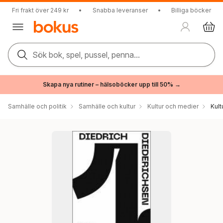
Fri frakt över 249 kr
•
Snabba leveranser
•
Billiga böcker
Sök bok, spel, pussel, penna...
Skapa nya rutiner – hälsoböcker upp till 50% →
Samhälle och politik
Samhälle och kultur
Kultur och medier
Kul