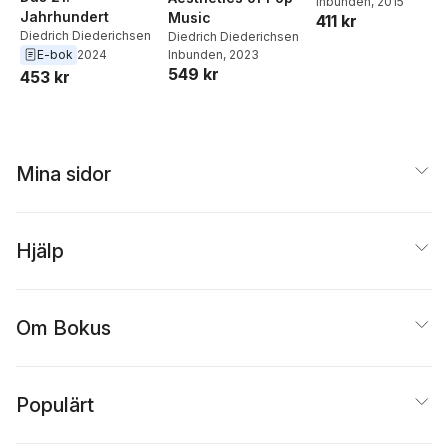
Diederichsen
Inbunden
, 2015
,
Kara
Jahrhundert
Music
411 kr
Carmack
Diedrich Diederichsen
Diedrich Diederichsen
E-bok
2024
Inbunden
, 2023
549 kr
453 kr
Mina sidor
Hjälp
Om Bokus
Populärt