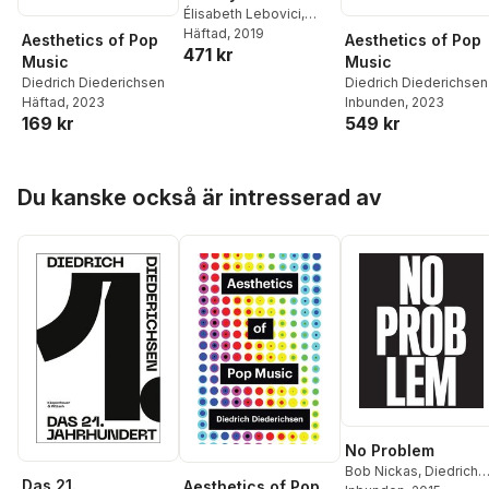
Élisabeth Lebovici
,
Diedrich Diederichsen
Häftad
, 2019
,
Aesthetics of Pop
Aesthetics of Pop
471 kr
Monika Szewczyk
Music
Music
Diedrich Diederichsen
Diedrich Diederichsen
Häftad
, 2023
Inbunden
, 2023
169 kr
549 kr
Hoppa över listan
Du kanske också är intresserad av
No Problem
Bob Nickas
,
Diedrich
Das 21.
Aesthetics of Pop