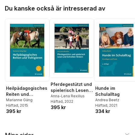
Hoppa över listan
Du kanske också är intresserad av
Pferdegestützt und
Heilpädagogisches
Hunde im
spielerisch Lesen
Reiten und
Schulalltag
und Schreiben
Anna-Lena Rexilius
Voltigieren
Marianne Gäng
Andrea Beetz
Häftad
, 2022
fördern
Häftad
, 2015
Häftad
, 2021
395 kr
395 kr
334 kr