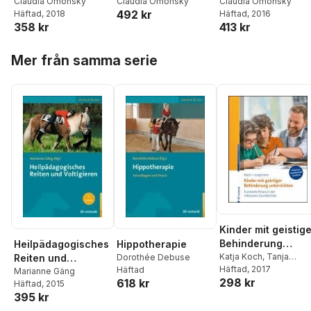
mit Straßenkreide
Claudia Omonsky
Claudia Omonsky
Behinderung
Claudia Omonsky
492 kr
Häftad
, 2018
Häftad
, 2016
fördern
358 kr
413 kr
Hoppa över listan
Mer från samma serie
Kinder mit geistig
Behinderung
Heilpädagogisches
Hippotherapie
unterrichten
Katja Koch
,
Tanja
Reiten und
Dorothée Debuse
Jungmann
Häftad
, 2017
Häftad
Voltigieren
Marianne Gäng
298 kr
618 kr
Häftad
, 2015
395 kr