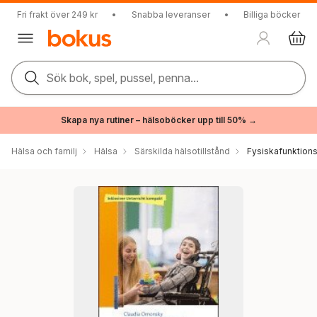
Fri frakt över 249 kr
•
Snabba leveranser
•
Billiga böcker
Sök bok, spel, pussel, penna...
Skapa nya rutiner – hälsoböcker upp till 50% →
Hälsa och familj
Hälsa
Särskilda hälsotillstånd
Fysiskafunktions