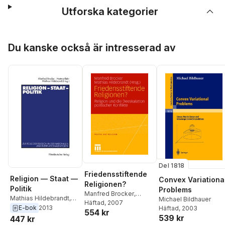
Utforska kategorier
Hoppa över listan
Du kanske också är intresserad av
Del 1818
Friedensstiftende
Religion — Staat —
Convex Variationa
Religionen?
Politik
Problems
Manfred Brocker
,
Mathias Hildebrandt
,
Michael Bildhauer
Mathias Hildebrandt
Häftad
, 2007
Hartmut Behr
,
Manfred
E-bok
2013
Häftad
, 2003
554 kr
Brocker
539 kr
447 kr