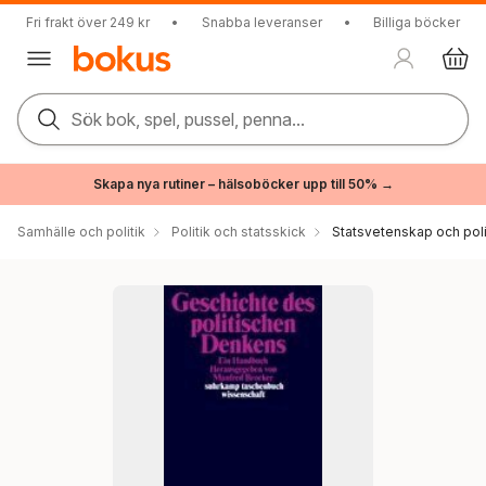
Fri frakt över 249 kr
•
Snabba leveranser
•
Billiga böcker
Sök bok, spel, pussel, penna...
Skapa nya rutiner – hälsoböcker upp till 50% →
Samhälle och politik
Politik och statsskick
Statsvetenskap och polit