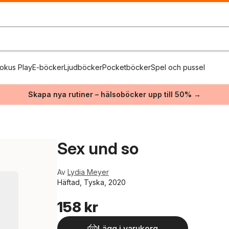
okus Play
E-böcker
Ljudböcker
Pocketböcker
Spel och pussel
Skapa nya rutiner – hälsoböcker upp till 50% →
Sex und so
Av
Lydia Meyer
Häftad, Tyska, 2020
158 kr
Lägg i varukorg