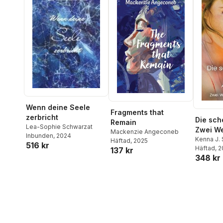
Wenn deine Seele
Fragments that
zerbricht
Die scho
Remain
Lea-Sophie Schwarzat
Zwei We
Mackenzie Angeconeb
Inbunden
, 2024
Schicks
Kenna J. 
Häftad
, 2025
516 kr
Häftad
, 
137 kr
348 kr