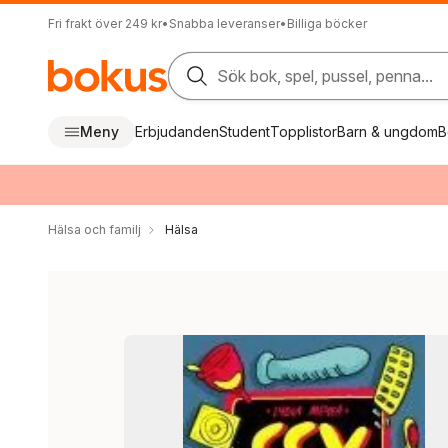
Fri frakt över 249 kr
•
Snabba leveranser
•
Billiga böcker
Sök bok, spel, pussel, penna...
Meny
Erbjudanden
Student
Topplistor
Barn & ungdom
B
Hälsa och familj
Hälsa