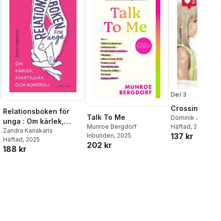
Del 3
Crossing Bord
Relationsboken för
Talk To Me
Dominik Jell
unga : Om kärlek,
Munroe Bergdorf
Häftad
, 2024
svartsjuka och
Zandra Kanakaris
137 kr
Inbunden
, 2025
Häftad
, 2025
kontroll
202 kr
188 kr