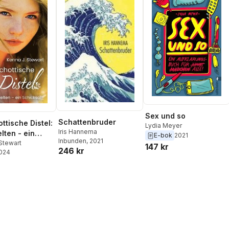
Sex und so
Schattenbruder
ttische Distel:
Lydia Meyer
Iris Hannema
lten - ein
E-bok
2021
Inbunden
, 2021
al
Stewart
147 kr
246 kr
2024