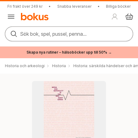
Fri frakt över 249 kr
•
Snabba leveranser
•
Billiga böcker
Sök bok, spel, pussel, penna...
Skapa nya rutiner – hälsoböcker upp till 50% →
Historia och arkeologi
Historia
Historia: särskilda händelser och ä