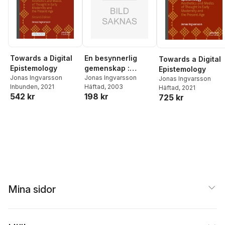
En besynnerlig
Towards a Digital
Towards a Digital
gemenskap :
Epistemology
Epistemology
teknologins
Jonas Ingvarsson
Jonas Ingvarsson
Jonas Ingvarsson
Häftad
, 2003
Inbunden
, 2021
gestalter i svensk
Häftad
, 2021
198 kr
542 kr
725 kr
prosa 1965-70
Mina sidor