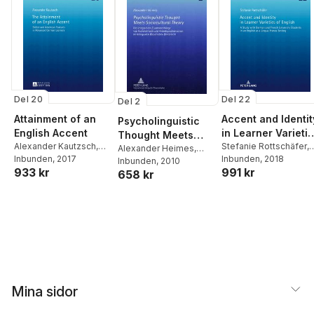
Del 20
Del 22
Del 2
Attainment of an
Accent and Identit
Psycholinguistic
English Accent
in Learner Varieti
Thought Meets
Alexander Kautzsch
,
of English
Stefanie Rottschäfer
,
Sociocultural
Alexander Heimes
,
Christiane Bongartz
Inbunden
, 2017
Jutta Rymarczyk
Inbunden
, 2018
Christiane Bongartz
Inbunden
, 2010
Theory
933 kr
991 kr
658 kr
Mina sidor