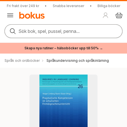
Fri frakt över 249 kr
•
Snabba leveranser
•
Billiga böcker
Sök bok, spel, pussel, penna...
Skapa nya rutiner – hälsoböcker upp till 50% →
Språk och ordböcker
Språkundervisning och språkinlärning