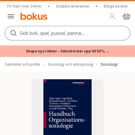
Fri frakt över 249 kr
•
Snabba leveranser
•
Billiga böcker
Sök bok, spel, pussel, penna...
Skapa nya rutiner – hälsoböcker upp till 50% →
Samhälle och politik
Sociologi och antropologi
Sociologi