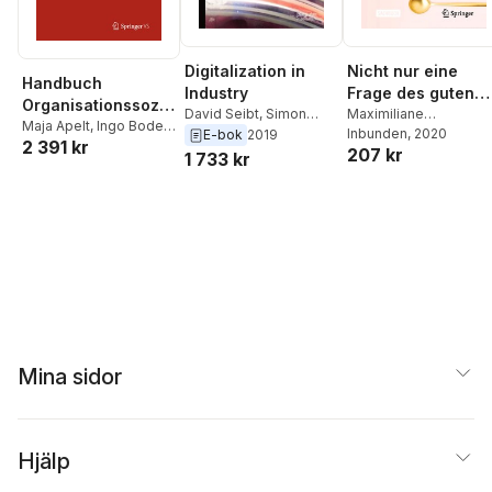
Digitalization in
Nicht nur eine
Handbuch
Industry
Frage des guten
Organisationssozio
David Seibt
,
Simon
Geschmacks!
Maximiliane
logie
Maja Apelt
,
Ingo Bode
,
Schaupp
,
Uli Meyer
Wilkesmann
Inbunden
, 2020
,
Uwe
E-bok
2019
2 391 kr
Raimund Hasse
,
Uli
207 kr
Wilkesmann
1 733 kr
Meyer
,
Victoria v.
Groddeck
,
Maximiliane
Wilkesmann
,
Arnold
Windeler
Mina sidor
Hjälp