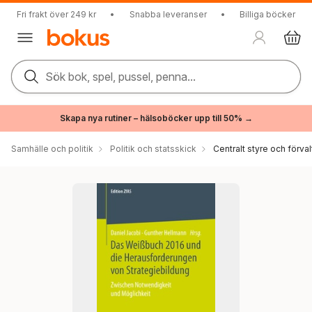
Fri frakt över 249 kr
•
Snabba leveranser
•
Billiga böcker
Sök bok, spel, pussel, penna...
Skapa nya rutiner – hälsoböcker upp till 50% →
Samhälle och politik
Politik och statsskick
Centralt styre och förval