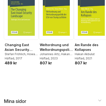
Changing East
Weltordnung und
Am Rande des
Asian Security
Weltordnungspoliti
Kollapses
Landscape
Stefan Fröhlich
,
Howard
k der USA von
Johannes Artz
,
Hakan
Hakan Akbulut
Loewen
Häftad
, 2017
Akbulut
Häftad
, 2023
Häftad
, 2021
Trump zu Biden
489 kr
807 kr
807 kr
Mina sidor