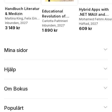
Handbuch Literatur
Hybrid Apps with
Educational
& Medizin
.NET MAUI and
Revolution of
Martina King
,
Felix Ernst
Blazor
Mohamed Fehmi Aloui
Renaissance Art
Carlotta Paltrinieri
Rietmann
Inbunden
, 2027
Häftad
, 2027
Inbunden
, 2027
Literature
3 149 kr
609 kr
1 890 kr
Mina sidor
Hjälp
Om Bokus
Populärt