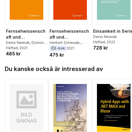
Fernsehwissensch
Fernsehwissensch
Einsamkeit in Seri
aft und
aft und
Denis Newiak
Häftad
, 2022
Serienforschung
Denis Newiak
,
Dominik
Serienforschung
Herbert Schwaab
,
728 kr
Maeder
Häftad
, 2021
,
Herbert
Dominik Maeder
,
Denis
E-bok
2021
485 kr
Schwaab
Newiak
475 kr
Hoppa över listan
Du kanske också är intresserad av