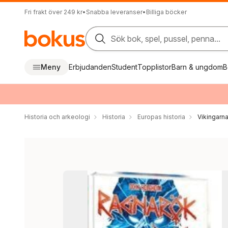
Fri frakt över 249 kr
•
Snabba leveranser
•
Billiga böcker
Sök bok, spel, pussel, penna...
Meny
Erbjudanden
Student
Topplistor
Barn & ungdom
B
Historia och arkeologi
Historia
Europas historia
Vikingarn