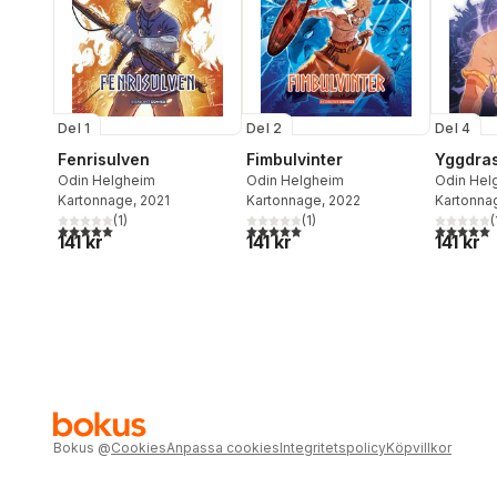
Del 1
Del 2
Del 4
Fenrisulven
Fimbulvinter
Yggdras
Odin Helgheim
Odin Helgheim
Odin Hel
Kartonnage
, 2021
Kartonnage
, 2022
Kartonna
(
1
)
(
1
)
(
5,0
utav 5 stjärnor. Totalt antal röster:
5,0
utav 5 stjärnor. Totalt antal röster:
5,0
utav 5 
141 kr
141 kr
141 kr
Bokus
@
Cookies
Anpassa cookies
Integritetspolicy
Köpvillkor