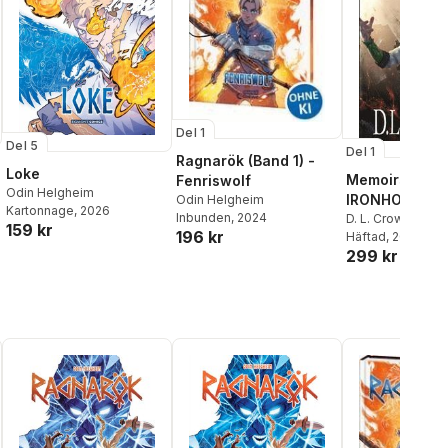
Del 1
Del 5
Del 1
Ragnarök (Band 1) -
Loke
Memoirs of th
Fenriswolf
Odin Helgheim
IRONHOOD
Odin Helgheim
Kartonnage
, 2026
Inbunden
, 2024
D. L. Crowson
159 kr
196 kr
Häftad
, 2018
299 kr