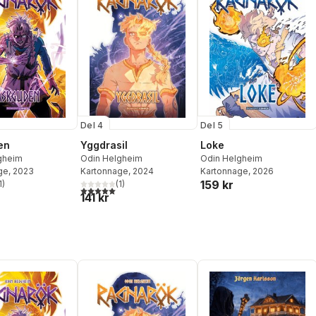
Del 4
Del 5
en
Yggdrasil
Loke
gheim
Odin Helgheim
Odin Helgheim
ge
, 2023
Kartonnage
, 2024
Kartonnage
, 2026
159 kr
1
)
(
1
)
stjärnor. Totalt antal röster:
5,0
utav 5 stjärnor. Totalt antal röster:
141 kr