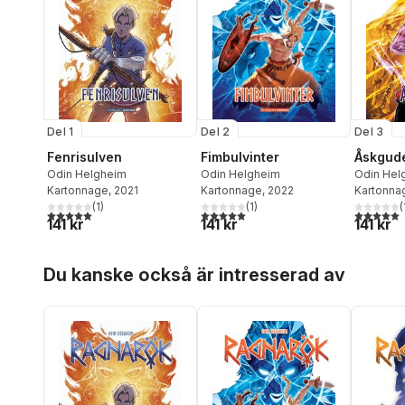
Del 1
Del 2
Del 3
Fenrisulven
Fimbulvinter
Åskgud
Odin Helgheim
Odin Helgheim
Odin Hel
Kartonnage
, 2021
Kartonnage
, 2022
Kartonna
(
1
)
(
1
)
(
5,0
utav 5 stjärnor. Totalt antal röster:
5,0
utav 5 stjärnor. Totalt antal röster:
5,0
utav 5 
141 kr
141 kr
141 kr
Hoppa över listan
Du kanske också är intresserad av