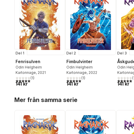
Del 1
Del 2
Del 3
Fenrisulven
Fimbulvinter
Åskgud
Odin Helgheim
Odin Helgheim
Odin Hel
Kartonnage
, 2021
Kartonnage
, 2022
Kartonna
(
1
)
(
1
)
(
5,0
utav 5 stjärnor. Totalt antal röster:
5,0
utav 5 stjärnor. Totalt antal röster:
5,0
utav 5 
141 kr
141 kr
141 kr
Hoppa över listan
Mer från samma serie