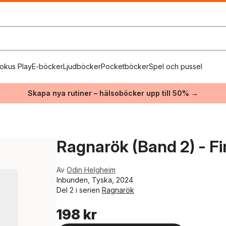
okus Play
E-böcker
Ljudböcker
Pocketböcker
Spel och pussel
Skapa nya rutiner – hälsoböcker upp till 50% →
a
Ragnarök (Band 2) - F
Av
Odin Helgheim
Inbunden, Tyska, 2024
Del 2 i serien
Ragnarök
198 kr