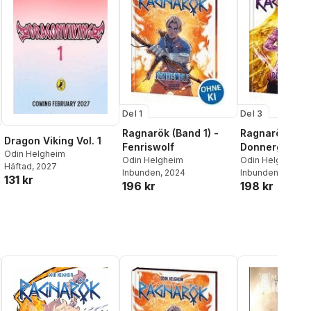
Del 1
Del 3
Ragnarök (Band 1) -
Ragnarök (Ban
Dragon Viking Vol. 1
Fenriswolf
Donnergott
Odin Helgheim
Odin Helgheim
Odin Helgheim
Häftad
, 2027
Inbunden
, 2024
Inbunden
, 2025
131 kr
196 kr
198 kr