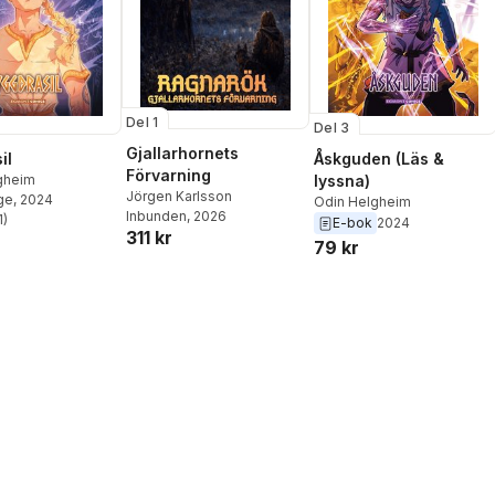
Del 1
Del 3
Gjallarhornets
il
Åskguden (Läs &
Förvarning
gheim
lyssna)
Jörgen Karlsson
ge
, 2024
Odin Helgheim
Inbunden
, 2026
1
)
E-bok
2024
stjärnor. Totalt antal röster:
311 kr
79 kr