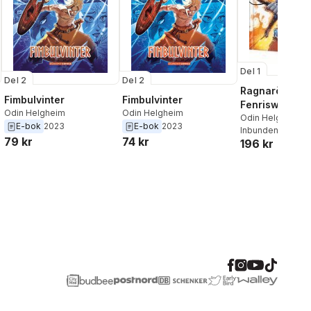
Del 1
Del 2
Del 2
Ragnarök (Ban
Fimbulvinter
Fimbulvinter
Fenriswolf
Odin Helgheim
Odin Helgheim
Odin Helgheim
E-bok
2023
E-bok
2023
Inbunden
, 2024
79 kr
74 kr
196 kr