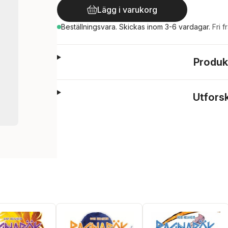
Lägg i varukorg
Beställningsvara.
Skickas
inom 3-6 vardagar
.
Fri f
Produk
Utfors