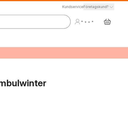
Kundservice
Företagskund?
imbulwinter