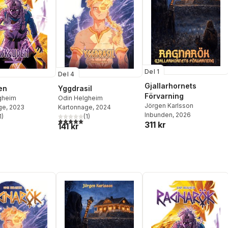
Del 1
Del 4
Gjallarhornets
en
Yggdrasil
Förvarning
gheim
Odin Helgheim
Jörgen Karlsson
ge
, 2023
Kartonnage
, 2024
Inbunden
, 2026
1
)
(
1
)
stjärnor. Totalt antal röster:
5,0
utav 5 stjärnor. Totalt antal röster:
311 kr
141 kr