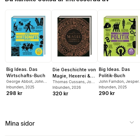
Big Ideas. Das
Big Ideas. Das
Die Geschichte von
Wirtschafts-Buch
Politik-Buch
Magie, Hexerei &
George Abbot
,
John
John Farndon
,
Jesper
Okkultem
Thomas Cussans
,
John
Farndon
Inbunden
,
Frank
, 2025
Johnsøn
Inbunden
,
, 2025
A. S. Hodson
Farndon
Inbunden
,
Ann Kay
, 2026
,
Philip
298 kr
290 kr
320 kr
Kennedy
,
James
Niall Kishtainy
,
James
Parker
,
DK Verlag
Meadway
,
Christopher
Meadway
,
Anca Pusca
Wallace
,
Marcus
Marcus Weeks
,
DK
Weeks
,
DK Verlag
Verlag
Mina sidor