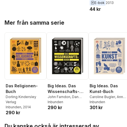
Woodward
Chrisp
E-bok
2013
44 kr
Hoppa över listan
Mer från samma serie
Big Ideas. Das
Das Religionen-
Big Ideas. Das
Wissenschafts-
Buch
Kunst-Buch
Buch
John Farndon
,
Dan
Dorling Kindersley
Caroline Bugler
,
Ann
Green
Inbunden
,
Derek Harvey
,
Verlag
Kramer
Inbunden
,
Marcus Wee
,
290 kr
301 kr
Penny Johnson
,
Inbunden
, 2014
Maud Whatley
,
Iain
290 kr
Douglas Palmer
,
Steve
Zaczek
Parker
,
Giles Sparrow
Hoppa över listan
Du kanske också är intresserad av