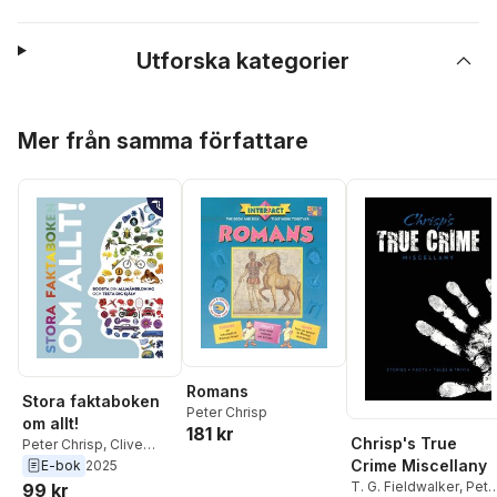
Utforska kategorier
Hoppa över listan
Mer från samma författare
Romans
Stora faktaboken
Peter Chrisp
om allt!
181 kr
Chrisp's True
Peter Chrisp
,
Clive
Gifford
,
Derek Harvey
,
Crime Miscellany
E-bok
2025
Andrea Mills
,
John
T. G. Fieldwalker
,
Pete
99 kr