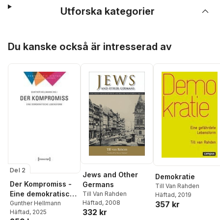
Utforska kategorier
Hoppa över listan
Du kanske också är intresserad av
Del 2
Jews and Other
Demokratie
Der Kompromiss -
Germans
Till Van Rahden
Eine demokratische
Till Van Rahden
Häftad
, 2019
Häftad
, 2008
Lebensform
Gunther Hellmann
357 kr
332 kr
Häftad
, 2025