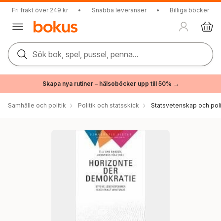
Fri frakt över 249 kr
•
Snabba leveranser
•
Billiga böcker
Sök bok, spel, pussel, penna...
Skapa nya rutiner – hälsoböcker upp till 50% →
Samhälle och politik
Politik och statsskick
Statsvetenskap och polit