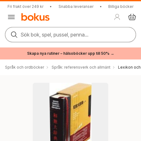
Fri frakt över 249 kr
•
Snabba leveranser
•
Billiga böcker
Sök bok, spel, pussel, penna...
Skapa nya rutiner – hälsoböcker upp till 50% →
Språk och ordböcker
Språk: referensverk och allmänt
Lexikon och