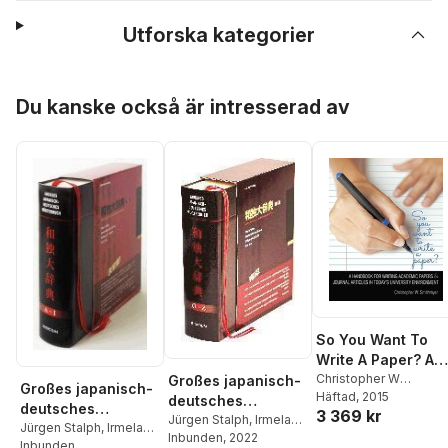
Utforska kategorier
Hoppa över listan
Du kanske också är intresserad av
So You Want To
Write A Paper? A
Handbook for
Christopher W
Großes japanisch-
Großes japanisch-
Smithmyer
Häftad
, 2015
Writing Academic
deutsches
deutsches
3 369 kr
Papers and Journ
Wörterbuch
Jürgen Stalph
,
Irmela
Wörterbuch 1: A - I
Jürgen Stalph
,
Irmela
Hijiya-Kirschnereit
Inbunden
, 2022
,
Articles in Today's
Hijiya-Kirschnereit
Inbunden
,