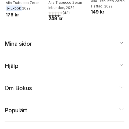
Alia Trabucco Zerán
Alia Trabucco Zerán
Alia Trabucco Zeran
Häftad
, 2022
Inbunden
, 2024
E-bok
2022
149 kr
(
43
)
176 kr
4,2
utav 5 stjärnor. Totalt antal röster:
249 kr
Mina sidor
Hjälp
Om Bokus
Populärt