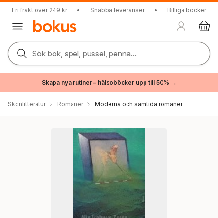
Fri frakt över 249 kr
•
Snabba leveranser
•
Billiga böcker
Sök bok, spel, pussel, penna...
Skapa nya rutiner – hälsoböcker upp till 50% →
Skönlitteratur
Romaner
Moderna och samtida romaner