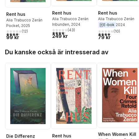
Rent hus
Rent hus
Rent hus
Alia Trabucco Zerán
Alia Trabucco Zerán
Alia Trabucco Zerán
Inbunden
, 2024
E-bok
2024
Pocket
, 2025
(
43
)
(
12
)
(
10
)
4,2
utav 5 stjärnor. Totalt antal röster:
4,2
utav 5 stjärnor. Totalt antal röster:
4,0
utav 5 stjärnor. Tota
249 kr
99 kr
79 kr
Hoppa över listan
Du kanske också är intresserad av
When Women Kill
Rent hus
Die Differenz