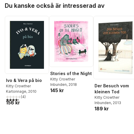
Hoppa över listan
Du kanske också är intresserad av
Stories of the Night
Kitty Crowther
Ivo & Vera på bio
Inbunden
, 2018
Der Besuch vom
Kitty Crowther
145 kr
Kartonnage
, 2010
kleinen Tod
(
4
)
Kitty Crowther
4,3
utav 5 stjärnor. Totalt antal röster:
156 kr
Inbunden
, 2013
189 kr