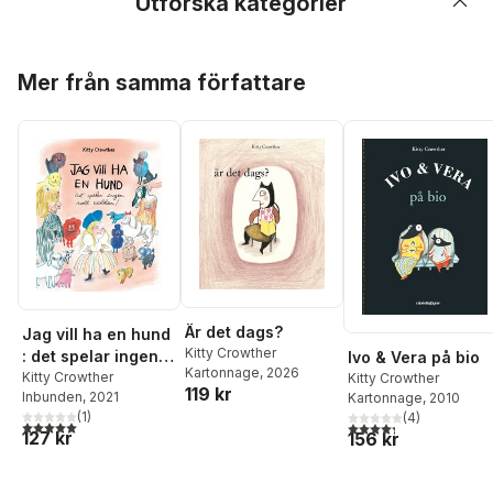
Utforska kategorier
Hoppa över listan
Mer från samma författare
Är det dags?
Jag vill ha en hund
Kitty Crowther
: det spelar ingen
Ivo & Vera på bio
Kartonnage
, 2026
roll vilken!
Kitty Crowther
Kitty Crowther
119 kr
Inbunden
, 2021
Kartonnage
, 2010
(
1
)
(
4
)
5,0
utav 5 stjärnor. Totalt antal röster:
4,3
utav 5 stjärnor. Tota
127 kr
156 kr