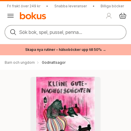
Fri frakt över 249 kr
•
Snabba leveranser
•
Billiga böcker
Sök bok, spel, pussel, penna...
Skapa nya rutiner – hälsoböcker upp till 50% →
Barn och ungdom
Godnattsagor