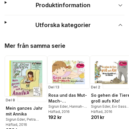
Produktinformation
Utforska kategorier
Hoppa över listan
Mer från samma serie
Del 13
Del 2
Rosa und das Mut-
So gehen die Tier
Del 8
Mach-
groß aufs Klo!
Monsterchen
Sigrun Eder
,
Hannah-
Sigrun Eder
,
Evi Gasse
Mein ganzes Jahr
Marie Heine
Häftad
, 2016
,
Birgit
Caroline Oblasser
Häftad
, 2016
mit Annika
192 kr
201 kr
Brandl Benetseder
Sigrun Eder
,
Petra
Rebhandl-Schartner
Häftad
, 2016
,