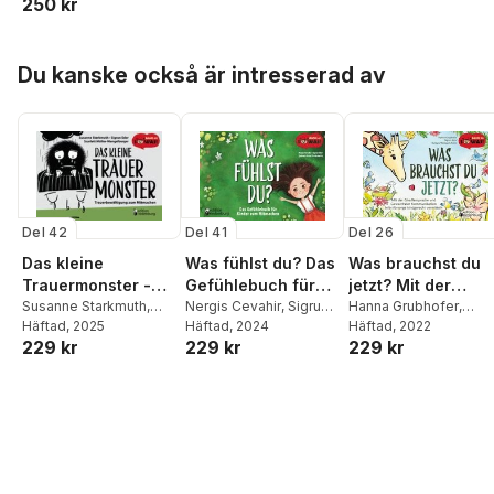
250 kr
Evi Gasser
Hoppa över listan
Du kanske också är intresserad av
Del 42
Del 41
Del 26
Das kleine
Was fühlst du? Das
Was brauchst du
Trauermonster -
Gefühlebuch für
jetzt? Mit der
Trauerbewältigung
Susanne Starkmuth
,
Kinder zum
Nergis Cevahir
,
Sigrun
Giraffensprache
Hanna Grubhofer
,
Sigrun Eder
Häftad
, 2025
,
Scarlett
Eder
Häftad
,
Sebnem Kirer
, 2024
Sigrun Eder
Häftad
, 2022
,
Barbara
zum Mitmachen
Mitmachen
und Gewaltfreier
229 kr
229 kr
229 kr
Müller-Mangelberger
Yurdumetin
Weingartshofer
Kommunikation
Selbstfürsorge
kindgerecht
vermitteln