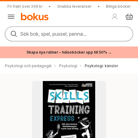
Fri frakt över 249 kr
•
Snabba leveranser
•
Billiga böcker
Sök bok, spel, pussel, penna...
Skapa nya rutiner – hälsoböcker upp till 50% →
Psykologi och pedagogik
Psykologi
Psykologi: känslor