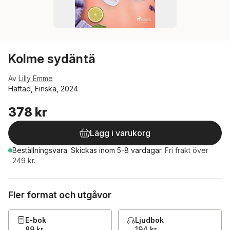
Kolme sydäntä
Av
Lilly Emme
Häftad, Finska, 2024
378 kr
Lägg i varukorg
Beställningsvara.
Skickas
inom 5-8 vardagar
.
Fri frakt över
249 kr.
Fler format och utgåvor
E-bok
Ljudbok
89 kr
194 kr