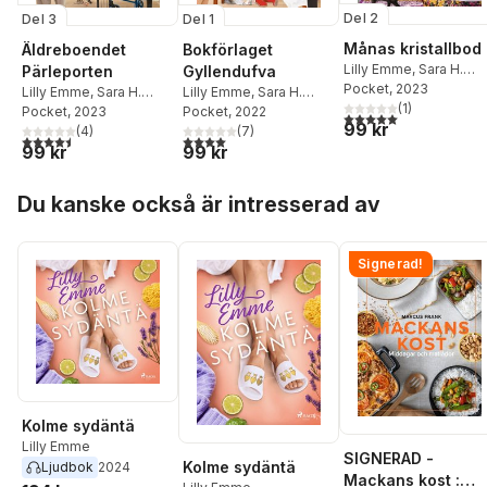
Del 2
Del 3
Del 1
Månas kristallbod
Äldreboendet
Bokförlaget
Lilly Emme
,
Sara H.
Pärleporten
Gyllendufva
Olsson
Pocket
, 2023
Lilly Emme
,
Sara H.
Lilly Emme
,
Sara H.
(
1
)
Olsson
Pocket
, 2023
Olsson
Pocket
, 2022
5,0
utav 5 stjärnor. Tota
99 kr
(
4
)
(
7
)
4,5
utav 5 stjärnor. Totalt antal röster:
4,0
utav 5 stjärnor. Totalt antal röster:
99 kr
99 kr
Hoppa över listan
Du kanske också är intresserad av
Signerad!
Kolme sydäntä
Lilly Emme
SIGNERAD -
Kolme sydäntä
Ljudbok
2024
Mackans kost :