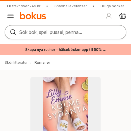
Fri frakt över 249 kr
•
Snabba leveranser
•
Billiga böcker
Sök bok, spel, pussel, penna...
Skapa nya rutiner – hälsoböcker upp till 50% →
Skönlitteratur
Romaner