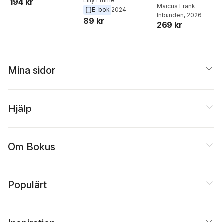
Lilly Emme
194 kr
Middagar och
Marcus Frank
E-bok
2024
Inbunden
, 2026
matlådor
89 kr
269 kr
Mina sidor
Hjälp
Om Bokus
Populärt