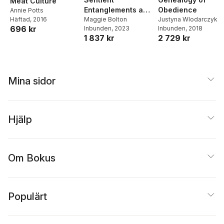
Meat Culture
Entanglements and
Obedience
Annie Potts
Häftad
, 2016
Ruptures in the
Maggie Bolton
Justyna Wlodarczyk
696 kr
Inbunden
, 2023
Inbunden
, 2018
Americas: Human-
1 837 kr
2 729 kr
Animal Relations in
the Amazon, Andes,
and Arctic
Mina sidor
Hjälp
Om Bokus
Populärt