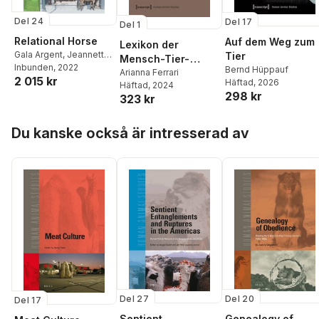
Del 24
Del 17
Del 1
Relational Horse
Auf dem Weg zum
Lexikon der
Gala Argent
,
Jeannette
Tier
Mensch-Tier-
Vaught
Inbunden
, 2022
Bernd Hüppauf
Beziehungen
Arianna Ferrari
2 015 kr
Häftad
, 2026
Häftad
, 2024
298 kr
323 kr
Hoppa över listan
Du kanske också är intresserad av
Del 27
Del 20
Del 17
Sentient
Genealogy of