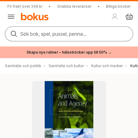
Fri frakt över 249 kr
•
Snabba leveranser
•
Billiga böcker
Sök bok, spel, pussel, penna...
Skapa nya rutiner – hälsoböcker upp till 50% →
Samhälle och politik
Samhälle och kultur
Kultur och medier
Kul