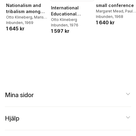
Nationalism and
small conference
International
tribalism among
Margaret Mead
,
Paul
Educational
Byers
Inbunden
, 1968
African students
Otto Klineberg
,
Marisa
Exchange
Otto Klineberg
1 640 kr
Zavalloni
Inbunden
,
, 1969
International
Inbunden
, 1976
1 645 kr
Social Science Council
1 597 kr
Mina sidor
Hjälp