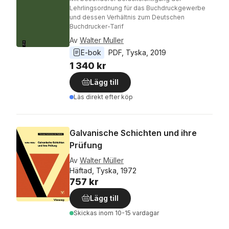
Lehrlingsordnung für das Buchdruckgewerbe
und dessen Verhältnis zum Deutschen
Buchdrucker-Tarif
Av
Walter Muller
E-bok
PDF
, 
Tyska
, 
2019
1 340 kr
Lägg till
Läs direkt efter köp
Galvanische Schichten und ihre
Prüfung
Av
Walter Müller
Häftad, Tyska, 1972
757 kr
Lägg till
Skickas
inom 10-15 vardagar