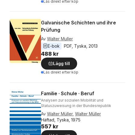
Läs direkt efter köp
Galvanische Schichten und ihre
Prüfung
Av
Walter Muller
E-bok
PDF
, 
Tyska
, 
2013
488 kr
Lägg till
Läs direkt efter köp
Familie · Schule · Beruf
Analysen zur sozialen Mobilität und
Statuszuweisung in der Bundesrepublik
Av
Walter Müller
,
Walter Müller
Häftad, Tyska, 1975
557 kr