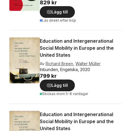
829 kr
Lägg till
Läs direkt efter köp
Education and Intergenerational
Social Mobility in Europe and the
United States
Av
Richard Breen
,
Walter Müller
Inbunden, Engelska, 2020
799 kr
Lägg till
Skickas
inom 5-8 vardagar
Education and Intergenerational
Social Mobility in Europe and the
United States