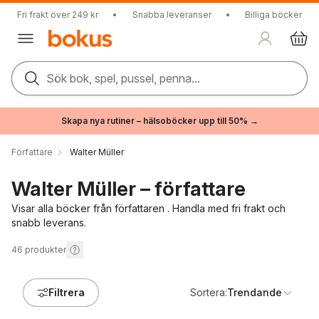
Fri frakt över 249 kr
•
Snabba leveranser
•
Billiga böcker
Sök bok, spel, pussel, penna...
Skapa nya rutiner – hälsoböcker upp till 50% →
Författare
Walter Müller
Walter Müller – författare
Visar alla böcker från författaren . Handla med fri frakt och
snabb leverans.
46
produkter
Filtrera
Sortera:
Trendande