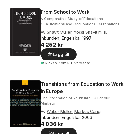
From School to Work
A Comparative Study of Educational
Qualifications and Occupational Destinations
Av
Shavit Muller
,
Yossi Shavit
m. fl.
Inbunden, Engelska, 1997
4 252 kr
Lägg till
Skickas
inom 5-8 vardagar
Transitions from Education to Work
in Europe
The Integration of Youth into EU Labour
Markets
Av
Walter Müller
,
Markus Gangl
Inbunden, Engelska, 2003
4 036 kr
Lägg till