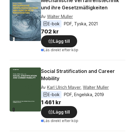
Mechanische Verfahrenstechnik
und ihre Gesetzmäßigkeiten
Av
Walter Muller
E-bok
PDF
, 
Tyska
, 
2021
702 kr
Lägg till
Läs direkt efter köp
Social Stratification and Career
Mobility
Av
Karl Ulrich Mayer
,
Walter Muller
E-bok
PDF
, 
Engelska
, 
2019
1 461 kr
Lägg till
Läs direkt efter köp