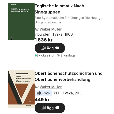
Englische Idiomatik Nach
Sinngruppen
Eine Systematische Einführung in Die Heutige
Umgangssprache
Av
Walter Müller
Inbunden, Tyska, 1960
1 836 kr
Lägg till
Skickas
inom 5-8 vardagar
Oberflächenschutzschichten und
Oberflächenvorbehandlung
Av
Walter Muller
E-bok
PDF
, 
Tyska
, 
2013
449 kr
Lägg till