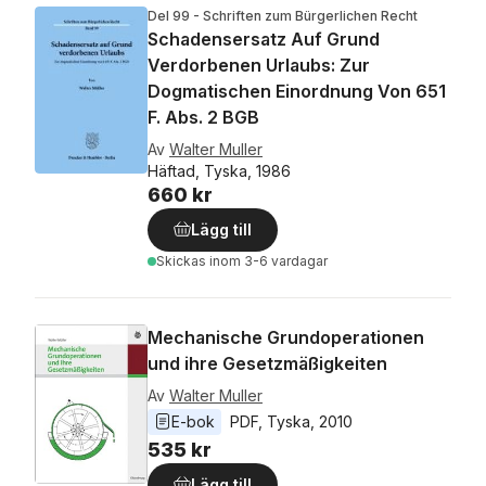
Del 99 - Schriften zum Bürgerlichen Recht
Schadensersatz Auf Grund
Verdorbenen Urlaubs: Zur
Dogmatischen Einordnung Von 651
F. Abs. 2 BGB
Av
Walter Muller
Häftad, Tyska, 1986
660 kr
Lägg till
Skickas
inom 3-6 vardagar
Mechanische Grundoperationen
und ihre Gesetzmäßigkeiten
Av
Walter Muller
E-bok
PDF
, 
Tyska
, 
2010
535 kr
Lägg till