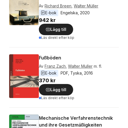
Av
Richard Breen
,
Walter Müller
E-bok
Engelska
, 
2020
942 kr
Lägg till
Läs direkt efter köp
Fußböden
Av
Franz Zach
,
Walter Muller
m. fl.
E-bok
PDF
, 
Tyska
, 
2016
370 kr
Lägg till
Läs direkt efter köp
Mechanische Verfahrenstechnik
und ihre Gesetzmäßigkeiten