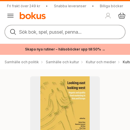
Fri frakt över 249 kr
•
Snabba leveranser
•
Billiga böcker
Sök bok, spel, pussel, penna...
Skapa nya rutiner – hälsoböcker upp till 50% →
Samhälle och politik
Samhälle och kultur
Kultur och medier
Kul