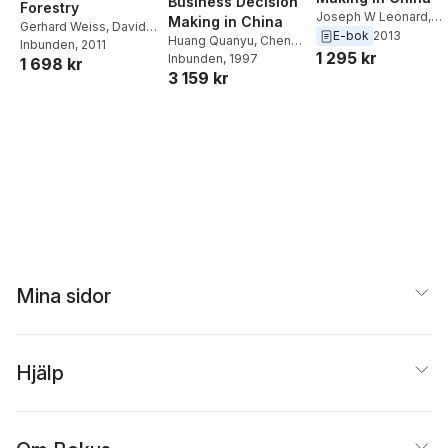
Business Decision
Forestry
Joseph W Leonard
,
Making in China
Gerhard Weiss
,
Davide
Chen Tong
,
Huang
E-bok
2013
Huang Quanyu
,
Chen
Pettenella
Inbunden
, 2011
,
Pekka
Quanyu
1 295 kr
Tong
Inbunden
,
Joseph W
, 1997
1 698 kr
Ollonqvist
,
Bill Slee
3 159 kr
Leonard
Mina sidor
Hjälp