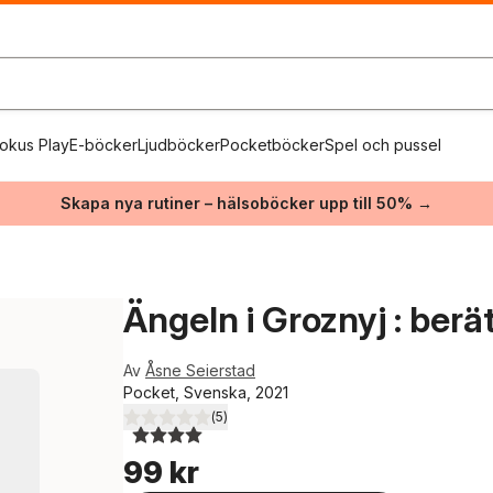
okus Play
E-böcker
Ljudböcker
Pocketböcker
Spel och pussel
Skapa nya rutiner – hälsoböcker upp till 50% →
Ängeln i Groznyj : berä
Av
Åsne Seierstad
Pocket, Svenska, 2021
(
5
)
4,0
utav 5 stjärnor. Totalt antal röster:
99 kr