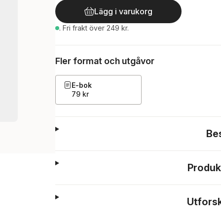
Lägg i varukorg
.
Fri frakt över 249 kr.
Fler format och utgåvor
E-bok
79 kr
Be
Produk
Utfors