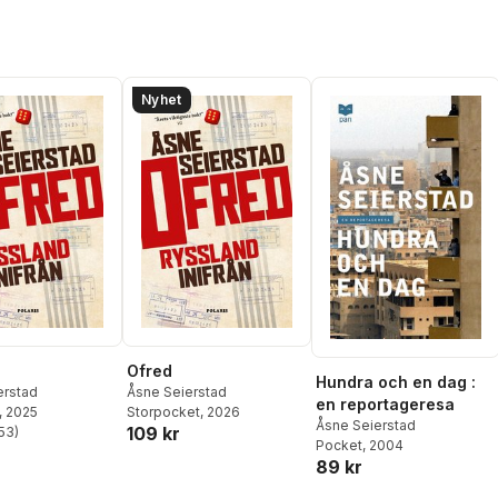
Nyhet
Ofred
Hundra och en dag :
erstad
Åsne Seierstad
en reportageresa
, 2025
Storpocket
, 2026
Åsne Seierstad
109 kr
53
)
stjärnor. Totalt antal röster:
Pocket
, 2004
89 kr