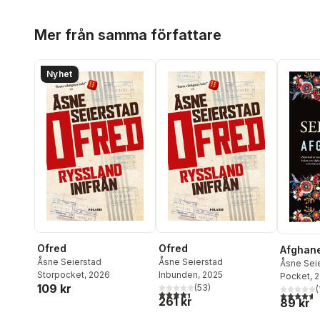
Hoppa över listan
Mer från samma författare
Nyhet
Ofred
Ofred
Afghan
Åsne Seierstad
Åsne Seierstad
Åsne Sei
Storpocket
, 2026
Inbunden
, 2025
Pocket
, 
109 kr
(
53
)
(
4,4
utav 5 stjärnor. Totalt antal röster:
4,6
utav 5 
261 kr
89 kr