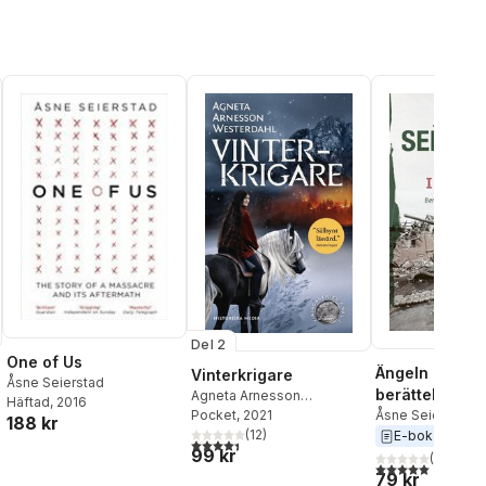
Del 2
One of Us
Ängeln i Grozn
Vinterkrigare
Åsne Seierstad
berättelser fr
Agneta Arnesson
Häftad
, 2016
Westerdahl
Pocket
, 2021
Tjetjenien
Åsne Seierstad
188 kr
(
12
)
E-bok
2021
4,4
utav 5 stjärnor. Totalt antal röster:
99 kr
(
2
)
5,0
utav 5 stjärnor.
79 kr