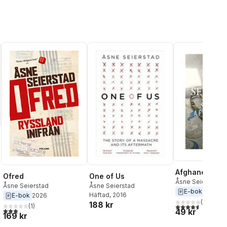
Afghanerna
al röster:
One of Us
Ofred
Åsne Seierstad
Åsne Seierstad
Åsne Seierstad
E-bok
2023
Häftad
, 2016
E-bok
2026
(
5
)
188 kr
4,6
utav 5 stjärnor
(
1
)
3,0
utav 5 stjärnor. Totalt antal röster:
49 kr
169 kr