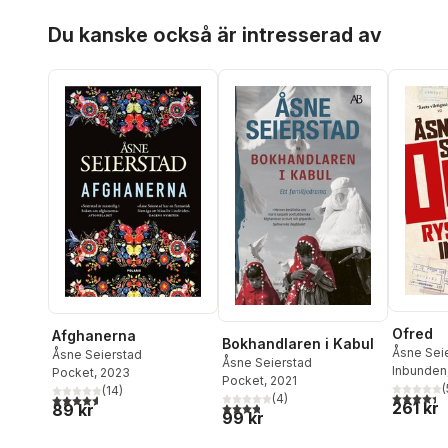
Hoppa över listan
Du kanske också är intresserad av
Ofred
Afghanerna
Bokhandlaren i Kabul
Åsne Sei
Åsne Seierstad
Åsne Seierstad
Inbunden
Pocket
, 2023
Pocket
, 2021
(
(
14
)
4,4
utav 5 
4,6
utav 5 stjärnor. Totalt antal röster:
(
4
)
261 kr
3,8
utav 5 stjärnor. Totalt antal röster:
89 kr
99 kr