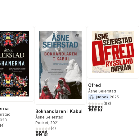
Ofred
Åsne Seierstad
Ljudbok
2025
(
98
)
4,6
utav 5 stjärnor. Totalt ant
erna
169 kr
Bokhandlaren i Kabul
erstad
Åsne Seierstad
2023
Pocket
, 2021
14
)
stjärnor. Totalt antal röster:
(
4
)
3,8
utav 5 stjärnor. Totalt antal röster:
99 kr