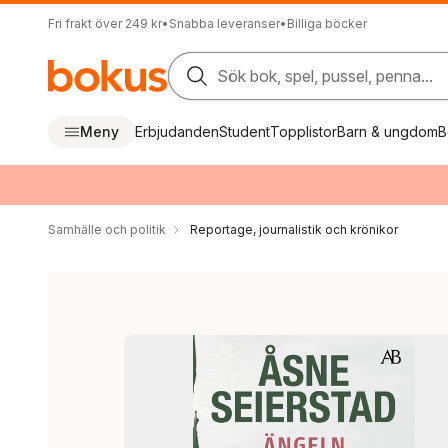
Fri frakt över 249 kr
•
Snabba leveranser
•
Billiga böcker
Sök bok, spel, pussel, penna...
Meny
Erbjudanden
Student
Topplistor
Barn & ungdom
B
Samhälle och politik
Reportage, journalistik och krönikor