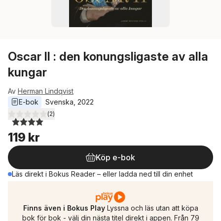
Oscar II : den konungsligaste av alla
kungar
Av
Herman Lindqvist
E-bok
Svenska
, 
2022
(
2
)
4,0
utav 5 stjärnor. Totalt antal röster:
119 kr
Köp e-bok
Läs direkt i Bokus Reader – eller ladda ned till din enhet
Finns även i Bokus Play
Lyssna och läs utan att köpa
bok för bok - välj din nästa titel direkt i appen. Från 79