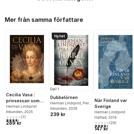
Hoppa över listan
Mer från samma författare
Nyhet
Del 1
Cecilia Vasa :
Dubbelörnen
När Finland var
prinsessan som
Herman Lindqvist
,
Per
Sverige
aldrig gav upp
Herman Lindqvist
E. Åsberg
Inbunden
, 2026
Inbunden
, 2025
Herman Lindqvist
239 kr
(
7
)
Häftad
, 2014
4,3
utav 5 stjärnor. Totalt antal röster:
289 kr
(
29
)
4,4
utav 5 stjärnor. Tota
147 kr