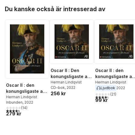
Hoppa över listan
Du kanske också är intresserad av
Oscar II : Den
Oscar II : den
konungsligaste av
konungsligaste av
alla kungar
Herman Lindqvist
alla kungar
Herman Lindqvist
Oscar II : den
CD-bok
, 2022
Ljudbok
2022
konungsligaste av
256 kr
(
21
)
4,3
utav 5 stjärnor. Tota
alla kungar
Herman Lindqvist
99 kr
Inbunden
, 2022
(
14
)
4,4
utav 5 stjärnor. Totalt antal röster:
279 kr