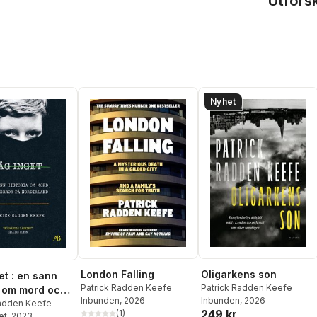
Utfors
Nyhet
London Falling
Oligarkens son
et : en sann
Patrick Radden Keefe
Patrick Radden Keefe
a om mord och
Inbunden
, 2026
Inbunden
, 2026
på Nordirland
Radden Keefe
249 kr
(
1
)
et
, 2023