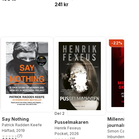
241 kr
Truth
-22%
Del 2
Say Nothing
Millenniumska
Pusselmakaren
Patrick Radden Keefe
journalsystem
Henrik Fexeus
Häftad
, 2019
havererade
Simon Campanel
Pocket
, 2026
(
7
)
Inbunden
, 2026
4,6
utav 5 stjärnor. Totalt antal röster: