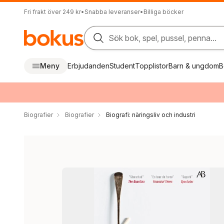
Fri frakt över 249 kr
•
Snabba leveranser
•
Billiga böcker
Sök bok, spel, pussel, penna...
Meny
Erbjudanden
Student
Topplistor
Barn & ungdom
B
Biografier
Biografier
Biografi: näringsliv och industri