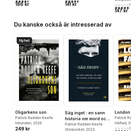
4,5
utav 5 stjärnor. Totalt antal röster:
4,6
utav 5 stjärnor. Totalt antal röster:
186 kr
141 kr
(
5,0
utav 5 
147 kr
Hoppa över listan
Du kanske också är intresserad av
Nyhet
Oligarkens son
London 
Säg inget : en sann
Patrick Radden Keefe
Patrick 
historia om mord och
Inbunden
, 2026
Häftad
, 
terror på Nordirland
Patrick Radden Keefe
249 kr
(
Storpocket
, 2023
4,5
utav 5 