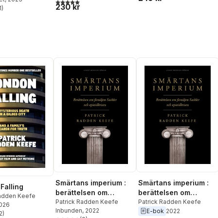
5,0
utav 5 stjärnor. Totalt antal röster:
230 kr
1
)
stjärnor. Totalt antal röster:
Smärtans imperium :
Smärtans imperium :
Falling
berättelsen om
berättelsen om
Radden Keefe
familjen Sackler och
Patrick Radden Keefe
familjen Sackler och
Patrick Radden Keefe
2026
Inbunden
, 2022
E-bok
2022
opioidkrisen
opioidkrisen
2
)
stjärnor. Totalt antal röster: