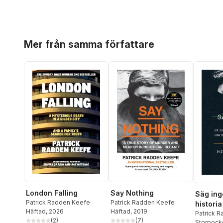
Hoppa över listan
Mer från samma författare
London Falling
Say Nothing
Säg ing
Patrick Radden Keefe
Patrick Radden Keefe
histori
Häftad
, 2026
Häftad
, 2019
terror 
Patrick 
(
2
)
(
7
)
Storpock