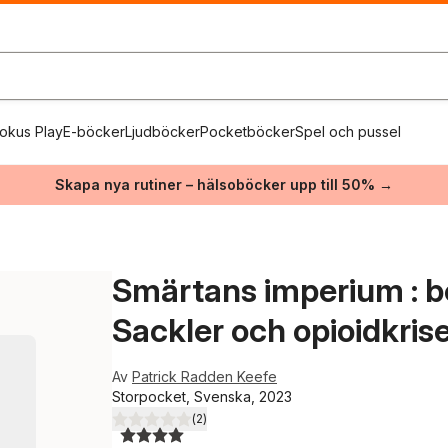
okus Play
E-böcker
Ljudböcker
Pocketböcker
Spel och pussel
Skapa nya rutiner – hälsoböcker upp till 50% →
Smärtans imperium : b
Sackler och opioidkris
Av
Patrick Radden Keefe
Storpocket, Svenska, 2023
(
2
)
4,0
utav 5 stjärnor. Totalt antal röster: