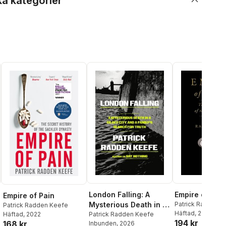
ka kategorier
London Falling: A
Empire of Pain
Empire of Pain
Mysterious Death in a
Patrick Radden 
Patrick Radden Keefe
Häftad
, 2022
Gilded City and a
Patrick Radden Keefe
Häftad
, 2022
194 kr
168 kr
Inbunden
, 2026
Family's Search for