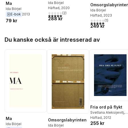
Ida Börjel
Ma
Omsorgslabyrinte
Häftad
, 2020
Ida Börjel
Ida Börjel
(
2
)
E-bok
2013
5,0
utav 5 stjärnor. Totalt antal röster:
Häftad
, 2023
288 kr
79 kr
(
1
)
5,0
utav 5 stjärnor. Tota
249 kr
Hoppa över listan
Du kanske också är intresserad av
Fria ord på flykt
Svetlana Aleksijevitj
,
Parvin Ardalan
Häftad
, 2012
,
Faraj
Ma
Omsorgslabyrinten
255 kr
Bayrakdar
,
Jesper
Ida Börjel
Ida Börjel
Bengtsson
,
Ida Börjel
,