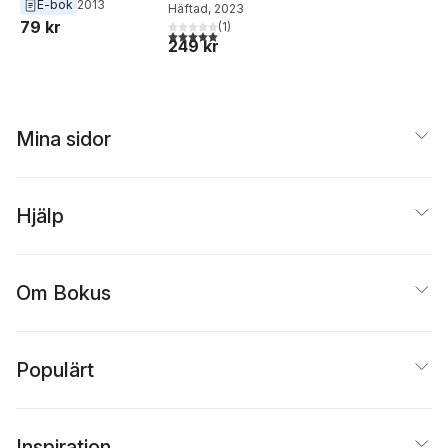
E-bok
2013
Häftad
, 2023
Ingrid Elam
,
Henrik C
79 kr
(
1
)
5,0
utav 5 stjärnor. Totalt antal röster:
Enbohm
,
Pär Hansson
,
249 kr
Li Jianhong
,
Ulrika
Knutson
,
Ola Larsmo
,
Cato Lein
,
Herta Mülle
Taslima Nasrin
,
Anisur
Rahman
,
Zurab
Mina sidor
Rtveliashvili
,
Jenny
Tunedal
Hjälp
Om Bokus
Populärt
Inspiration