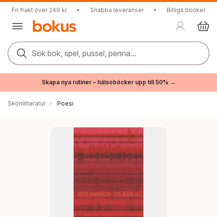
Fri frakt över 249 kr
•
Snabba leveranser
•
Billiga böcker
Sök bok, spel, pussel, penna...
Skapa nya rutiner – hälsoböcker upp till 50% →
Skönlitteratur
Poesi