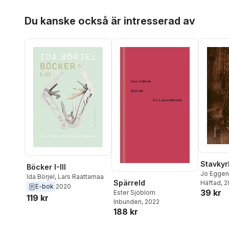
Herta Mül
Hoppa över listan
Nasrin
,
A
Du kanske också är intresserad av
Zurab Rtv
Tunedal
Stavkyr
Böcker I-III
Jo Eggen
Ida Börjel
,
Lars Raattamaa
Spärreld
Häftad
, 
E-bok
2020
39 kr
Ester Sjöblom
119 kr
Inbunden
, 2022
188 kr