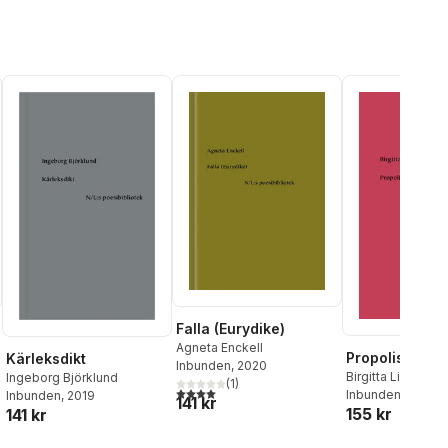
Enquist Källgren
,
Amanda
Wasielewski
,
Bella Batistini
,
Leyla Belle Drake
,
Amin
Parsa
,
Timothy Nunan
,
Victoria Fareld
Falla (Eurydike)
Agneta Enckell
Propolis
Kärleksdikt
Inbunden
, 2020
Birgitta Lillpers
Ingeborg Björklund
(
1
)
4,0
utav 5 stjärnor. Totalt antal röster:
al röster:
Inbunden
, 2025
Inbunden
, 2019
141 kr
155 kr
141 kr