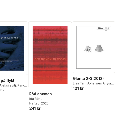
Glänta 2-3(2012)
 på flykt
Lisa Tan
,
Johannes Anyuru
,
Aleksijevitj
,
Parvin
101 kr
Sara Edenheim
,
Malin
2012
araj Bayrakdar
,
Rönnblom
,
Torsten
Röd anemon
engtsson
,
Ida
Rönnerstrand
,
Meira
Ida Börjel
grid Elam
,
Henrik C
Ahmemulic
,
Ida Börjel
,
Häftad
, 2025
Pär Hansson
,
Li
Johan Jönson
,
Mara Lee
,
241 kr
,
Ulrika Knutson
,
Aleksander Motturi
,
Pär
mo
,
Cato Lein
,