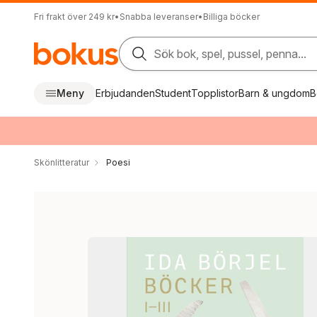
Fri frakt över 249 kr
•
Snabba leveranser
•
Billiga böcker
Sök bok, spel, pussel, penna...
Meny
Erbjudanden
Student
Topplistor
Barn & ungdom
B
Skönlitteratur
Poesi