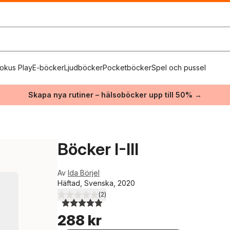
okus Play
E-böcker
Ljudböcker
Pocketböcker
Spel och pussel
Skapa nya rutiner – hälsoböcker upp till 50% →
Böcker I-III
Av
Ida Börjel
Häftad, Svenska, 2020
(
2
)
5,0
utav 5 stjärnor. Totalt antal röster:
288 kr