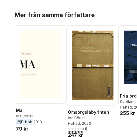
Hoppa över listan
Mer från samma författare
Fria ord
Svetlana 
Ardalan
Häftad
, 
,
F
Ma
Omsorgslabyrinten
255 kr
Jesper B
Ida Börjel
Ida Börjel
Börjel
,
In
E-bok
2013
Häftad
, 2023
Enbohm
,
79 kr
(
1
)
Jianhong
5,0
utav 5 stjärnor. Totalt antal röster:
247 kr
Ola Lars