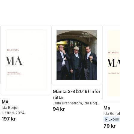
Glänta 3-4(2019) Inför
rätta
MA
Leila Brännström
,
Ida Börjel
,
Ida Börjel
Ma
94 kr
Agri Ismaïl
,
Linnea
Häftad
, 2024
Ida Börjel
Wegerstad
,
Stefan-Ludwig
197 kr
Hoffmann
,
Markus
E-bok
2014
Gunneflo
,
Rikke Luther
,
79 kr
Jaime Stapleton
,
Karolina