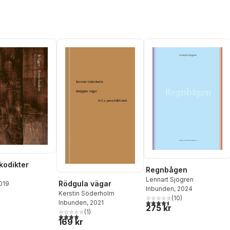
Thörn
,
Andrzej Tichý
,
ler
,
Taslima
Jenny Tunedal
,
Sven-Olov
nisur Rahman
,
Wallenstein
,
Theodor W
eliashvili
,
Jenny
Adorno
,
Lisa Karlsson
Blom
,
Mikela Lundahl
,
Magnus Bunnskog
,
Bernard
Stiegler
,
Axel Andersson
kodikter
Regnbågen
Lennart Sjögren
Rödgula vägar
2019
Inbunden
, 2024
Kerstin Söderholm
(
10
)
4,5
utav 5 stjärnor. Totalt ant
Inbunden
, 2021
275 kr
(
1
)
4,0
utav 5 stjärnor. Totalt antal röster:
169 kr