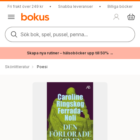
Fri frakt över 249 kr
•
Snabba leveranser
•
Billiga böcker
Sök bok, spel, pussel, penna...
Skapa nya rutiner – hälsoböcker upp till 50% →
Skönlitteratur
Poesi