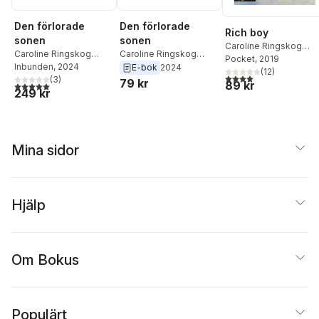
Den förlorade
Den förlorade
Rich boy
sonen
sonen
Caroline Ringskog
Caroline Ringskog
Caroline Ringskog
Ferrada-Noli
Pocket
, 2019
Ferrada-Noli
Inbunden
, 2024
Ferrada-Noli
E-bok
2024
(
12
)
4,0
utav 5 stjärnor. Tota
(
3
)
79 kr
89 kr
5,0
utav 5 stjärnor. Totalt antal röster:
249 kr
Mina sidor
Hjälp
Om Bokus
Populärt