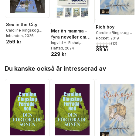
Sex in the City
Rich boy
Caroline Ringskog
Mer än mamma -
Caroline Ringskog
Ferrada-Noli
Inbunden
, 2026
fyra noveller om
Ferrada-Noli
Pocket
, 2019
259 kr
moderskap
Ingvild H. Rishøi
,
(
12
)
4,0
utav 5 stjärnor. Tota
Agneta Klingspor
Häftad
, 2024
,
89 kr
229 kr
Agnes Lidbeck
,
Caroline Ringskog
Hoppa över listan
Ferrada-Noli
Du kanske också är intresserad av