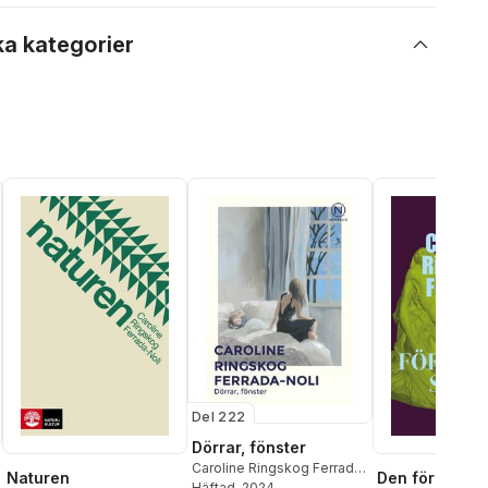
ka kategorier
Del 222
Dörrar, fönster
Caroline Ringskog Ferrada-
Naturen
Den förlorade
Noli
Häftad
, 2024