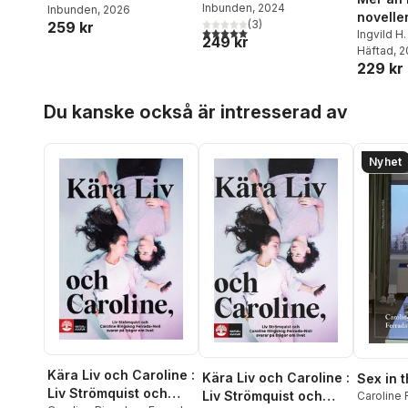
Noli
Inbunden
, 2024
Noli
Inbunden
, 2026
novelle
(
3
)
259 kr
5,0
utav 5 stjärnor. Totalt antal röster:
moders
Ingvild H.
249 kr
Klingspor
Häftad
, 
229 kr
Caroline
Noli
Hoppa över listan
Du kanske också är intresserad av
Nyhet
Kära Liv och Caroline :
Kära Liv och Caroline :
Sex in t
Liv Strömquist och
Liv Strömquist och
Caroline