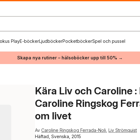
okus Play
E-böcker
Ljudböcker
Pocketböcker
Spel och pussel
Skapa nya rutiner – hälsoböcker upp till 50% →
Kära Liv och Caroline :
Caroline Ringskog Ferr
om livet
Av
Caroline Ringskog Ferrada-Noli
,
Liv Strömquist
Häftad, Svenska, 2015