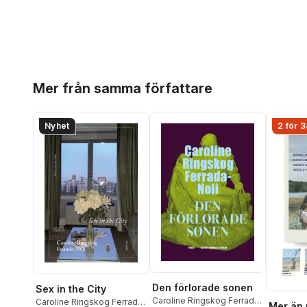
Hoppa över listan
Mer från samma författare
Nyhet
2 för 3
Den förlorade sonen
Sex in the City
Caroline Ringskog Ferrada-
Caroline Ringskog Ferrada-
Mer än 