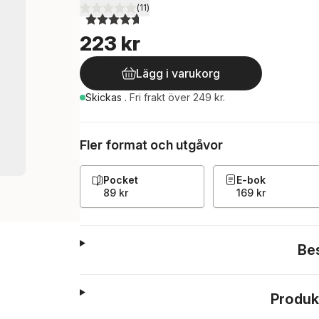
(
11
)
4,7
utav 5 stjärnor. Totalt antal röster:
223 kr
Lägg i varukorg
Skickas
.
Fri frakt över 249 kr.
Fler format och utgåvor
Pocket
E-bok
89 kr
169 kr
Be
Produk