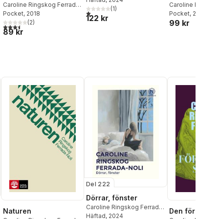
Caroline Ringskog Ferrada-
Caroline Ringsko
(
1
)
1,0
utav 5 stjärnor. Totalt antal röster:
Noli
Pocket
, 2018
Noli
Pocket
, 2025
122 kr
99 kr
(
2
)
al röster:
3,5
utav 5 stjärnor. Totalt antal röster:
89 kr
Del 222
Dörrar, fönster
Caroline Ringskog Ferrada-
Naturen
Den förlorade
Noli
Häftad
, 2024