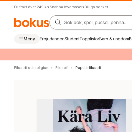
Fri frakt över 249 kr
•
Snabba leveranser
•
Billiga böcker
Sök bok, spel, pussel, penna...
Meny
Erbjudanden
Student
Topplistor
Barn & ungdom
B
Filosofi och religion
Filosofi
Populärfilosofi