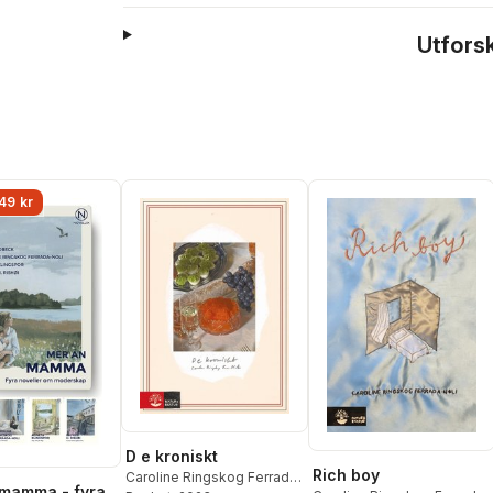
Utfors
49 kr
D e kroniskt
Rich boy
Caroline Ringskog Ferrada-
mamma - fyra