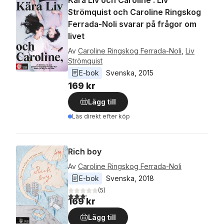
Kära Liv och Caroline : Liv
Strömquist och Caroline Ringskog
Ferrada-Noli svarar på frågor om
livet
Av
Caroline Ringskog Ferrada-Noli
,
Liv
Strömquist
E-bok
Svenska
, 
2015
169 kr
Lägg till
Läs direkt efter köp
Rich boy
Av
Caroline Ringskog Ferrada-Noli
E-bok
Svenska
, 
2018
(
5
)
3,2
utav 5 stjärnor. Totalt antal röster:
169 kr
Lägg till