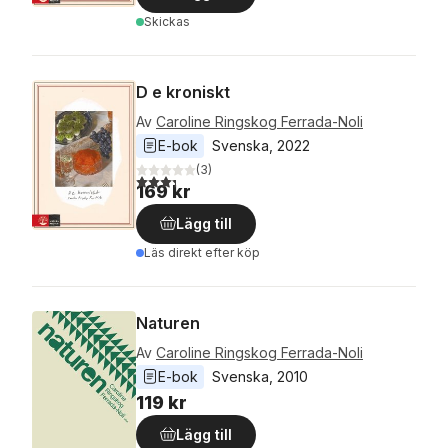
Skickas
D e kroniskt
Av
Caroline Ringskog Ferrada-Noli
E-bok
Svenska
, 
2022
(
3
)
3,3
utav 5 stjärnor. Totalt antal röster:
169 kr
Lägg till
Läs direkt efter köp
Naturen
Av
Caroline Ringskog Ferrada-Noli
E-bok
Svenska
, 
2010
119 kr
Lägg till