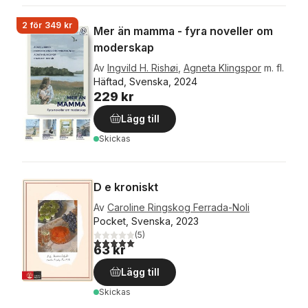
2 för 349 kr
Mer än mamma - fyra noveller om
moderskap
Av
Ingvild H. Rishøi
,
Agneta Klingspor
m. fl.
Häftad, Svenska, 2024
229 kr
Lägg till
Skickas
D e kroniskt
Av
Caroline Ringskog Ferrada-Noli
Pocket, Svenska, 2023
(
5
)
5,0
utav 5 stjärnor. Totalt antal röster:
63 kr
Lägg till
Skickas