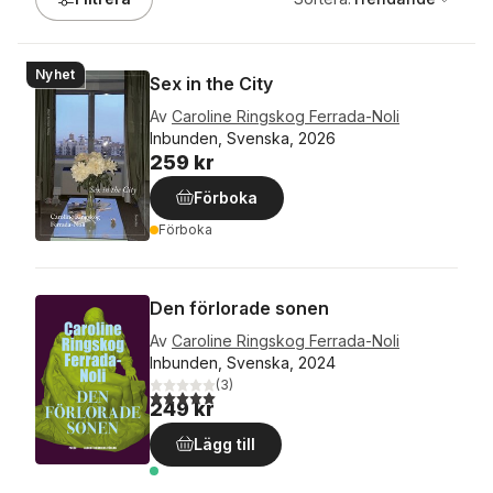
Nyhet
Sex in the City
Av
Caroline Ringskog Ferrada-Noli
Inbunden, Svenska, 2026
259 kr
Förboka
Förboka
Den förlorade sonen
Av
Caroline Ringskog Ferrada-Noli
Inbunden, Svenska, 2024
(
3
)
5,0
utav 5 stjärnor. Totalt antal röster:
249 kr
Lägg till