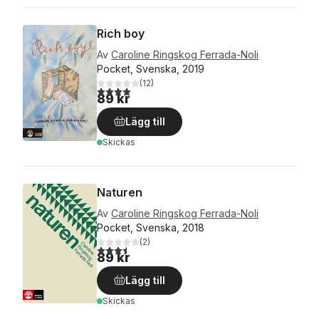
Rich boy
Av
Caroline Ringskog Ferrada-Noli
Pocket, Svenska, 2019
(
12
)
4,0
utav 5 stjärnor. Totalt antal röster:
89 kr
Lägg till
Skickas
Naturen
Av
Caroline Ringskog Ferrada-Noli
Pocket, Svenska, 2018
(
2
)
3,5
utav 5 stjärnor. Totalt antal röster:
89 kr
Lägg till
Skickas