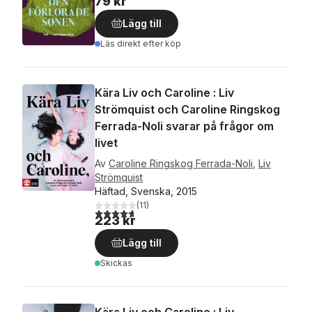
79 kr
Lägg till
Läs direkt efter köp
Kära Liv och Caroline : Liv
Strömquist och Caroline Ringskog
Ferrada-Noli svarar på frågor om
livet
Av
Caroline Ringskog Ferrada-Noli
,
Liv
Strömquist
Häftad, Svenska, 2015
(
11
)
4,7
utav 5 stjärnor. Totalt antal röster:
223 kr
Lägg till
Skickas