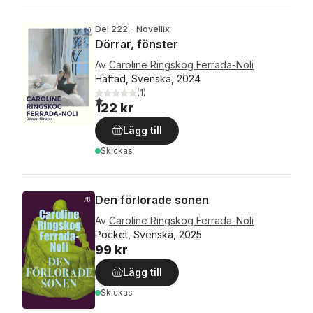
Del 222 - Novellix
Dörrar, fönster
Av
Caroline Ringskog Ferrada-Noli
Häftad, Svenska, 2024
(
1
)
1,0
utav 5 stjärnor. Totalt antal röster:
122 kr
Lägg till
Skickas
Den förlorade sonen
Av
Caroline Ringskog Ferrada-Noli
Pocket, Svenska, 2025
99 kr
Lägg till
Skickas