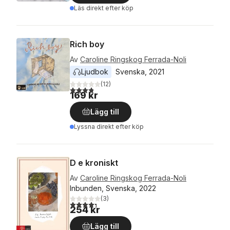
Läs direkt efter köp
Rich boy
Av
Caroline Ringskog Ferrada-Noli
Ljudbok
Svenska
, 
2021
(
12
)
3,8
utav 5 stjärnor. Totalt antal röster:
169 kr
Lägg till
Lyssna direkt efter köp
D e kroniskt
Av
Caroline Ringskog Ferrada-Noli
Inbunden, Svenska, 2022
(
3
)
4,3
utav 5 stjärnor. Totalt antal röster:
254 kr
Lägg till