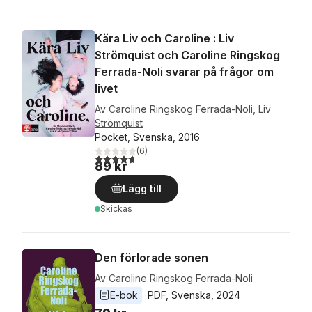
Kära Liv och Caroline : Liv
Strömquist och Caroline Ringskog
Ferrada-Noli svarar på frågor om
livet
Av
Caroline Ringskog Ferrada-Noli
,
Liv
Strömquist
Pocket, Svenska, 2016
(
6
)
4,7
utav 5 stjärnor. Totalt antal röster:
89 kr
Lägg till
Skickas
Den förlorade sonen
Av
Caroline Ringskog Ferrada-Noli
E-bok
PDF
, 
Svenska
, 
2024