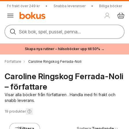
Fri frakt över 249 kr
•
Snabba leveranser
•
Billiga böcker
Sök bok, spel, pussel, penna...
Skapa nya rutiner – hälsoböcker upp till 50% →
Författare
Caroline Ringskog Ferrada-Noli
Caroline Ringskog Ferrada-Noli
– författare
Visar alla böcker från författaren . Handla med fri frakt och
snabb leverans.
19
produkter
Filtrera
Sortera:
Trendande