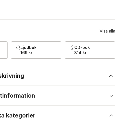
Visa alla
Ljudbok
CD-bok
169 kr
314 kr
skrivning
tinformation
ka kategorier