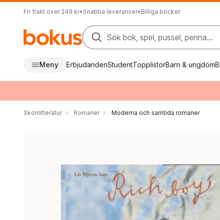
Fri frakt över 249 kr
•
Snabba leveranser
•
Billiga böcker
Sök bok, spel, pussel, penna...
Meny
Erbjudanden
Student
Topplistor
Barn & ungdom
B
Skönlitteratur
Romaner
Moderna och samtida romaner