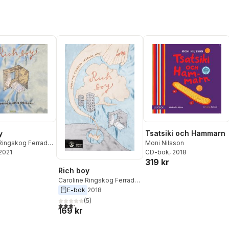
y
Tsatsiki och Hammarn
 Ringskog Ferrada-
Moni Nilsson
 2021
CD-bok
, 2018
319 kr
Rich boy
Caroline Ringskog Ferrada-
Noli
E-bok
2018
(
5
)
3,2
utav 5 stjärnor. Totalt antal röster:
169 kr