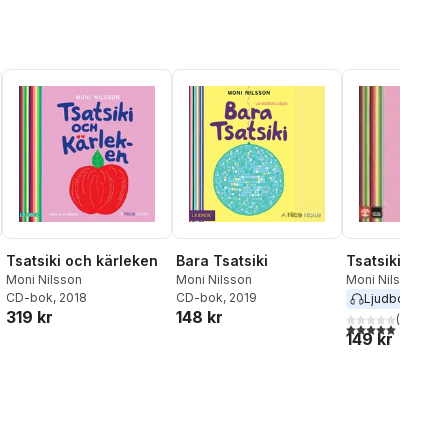
Tsatsiki och kärleken
Bara Tsatsiki
Tsatsiki och 
Moni Nilsson
Moni Nilsson
Moni Nilsson
CD-bok
, 2018
CD-bok
, 2019
Ljudbok
2018
319 kr
148 kr
(
1
)
5,0
utav 5 stjärnor.
149 kr