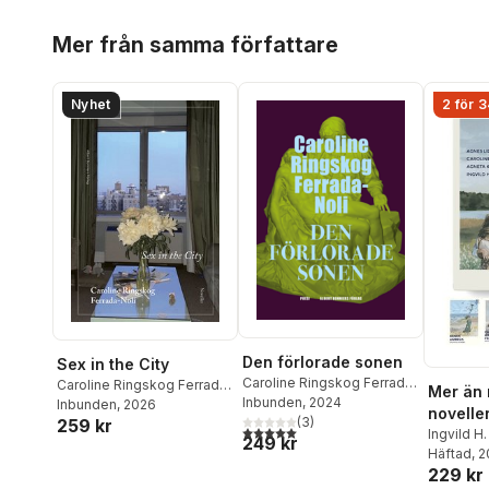
Hoppa över listan
Mer från samma författare
Nyhet
2 för 3
Den förlorade sonen
Sex in the City
Caroline Ringskog Ferrada-
Caroline Ringskog Ferrada-
Mer än 
Noli
Inbunden
, 2024
Noli
Inbunden
, 2026
novelle
(
3
)
259 kr
5,0
utav 5 stjärnor. Totalt antal röster:
moders
Ingvild H.
249 kr
Klingspor
Häftad
, 
229 kr
Caroline