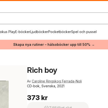
okus Play
E-böcker
Ljudböcker
Pocketböcker
Spel och pussel
Skapa nya rutiner – hälsoböcker upp till 50% →
Rich boy
Av
Caroline Ringskog Ferrada-Noli
CD-bok, Svenska, 2021
373 kr
Tillfälligt slut