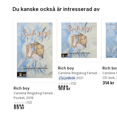
Noli
Hoppa över listan
Du kanske också är intresserad av
Rich boy
Rich bo
Caroline Ringskog Ferrada-
Caroline
Noli
Noli
CD-bok
,
Ljudbok
2021
314 kr
(
12
)
3,8
utav 5 stjärnor. Totalt antal röster:
Rich boy
169 kr
Caroline Ringskog Ferrada-
Noli
Pocket
, 2019
(
12
)
4,0
utav 5 stjärnor. Totalt antal röster:
89 kr