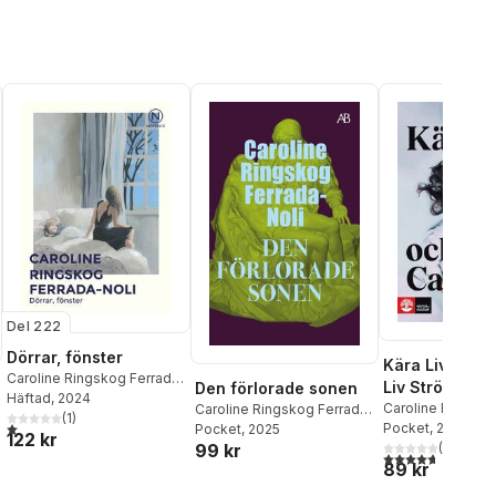
Del 222
Dörrar, fönster
Kära Liv och C
Caroline Ringskog Ferrada-
Liv Strömquis
Den förlorade sonen
Noli
Häftad
, 2024
Caroline Ring
Caroline Ringsko
Caroline Ringskog Ferrada-
(
1
)
1,0
utav 5 stjärnor. Totalt antal röster:
Noli
Pocket
,
Liv Strömqui
, 2016
Noli
Pocket
, 2025
Ferrada-Noli 
122 kr
99 kr
(
6
)
på frågor om l
4,7
utav 5 stjärnor
al röster:
89 kr