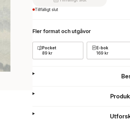
Tillfälligt slut
Fler format och utgåvor
Pocket
E-bok
89 kr
169 kr
Be
Produk
Utfors