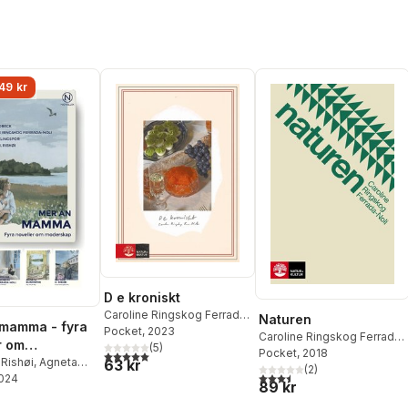
49 kr
D e kroniskt
Caroline Ringskog Ferrada-
Naturen
mamma - fyra
Noli
Pocket
, 2023
Caroline Ringskog Ferrada-
r om
(
5
)
Noli
Pocket
, 2018
5,0
utav 5 stjärnor. Totalt antal röster:
kap
 Rishøi
,
Agneta
63 kr
(
2
)
3,5
utav 5 stjärnor. Totalt ant
2024
,
Agnes Lidbeck
,
89 kr
 Ringskog Ferrada-