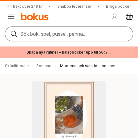
Fri frakt över 249 kr
•
Snabba leveranser
•
Billiga böcker
Sök bok, spel, pussel, penna...
Skapa nya rutiner – hälsoböcker upp till 50% →
Skönlitteratur
Romaner
Moderna och samtida romaner