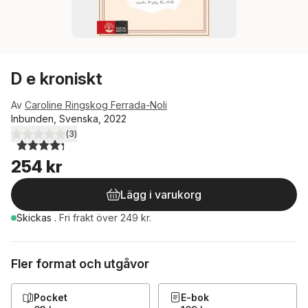
D e kroniskt
Av
Caroline Ringskog Ferrada-Noli
Inbunden, Svenska, 2022
(
3
)
4,3
utav 5 stjärnor. Totalt antal röster:
254 kr
Lägg i varukorg
Skickas
.
Fri frakt över 249 kr.
Fler format och utgåvor
Pocket
E-bok