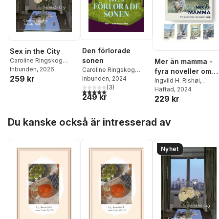
Den förlorade
Sex in the City
sonen
Caroline Ringskog
Mer än mamma -
Ferrada-Noli
Inbunden
, 2026
Caroline Ringskog
fyra noveller om
259 kr
Ferrada-Noli
Inbunden
, 2024
moderskap
Ingvild H. Rishøi
,
(
3
)
Agneta Klingspor
Häftad
, 2024
,
5,0
utav 5 stjärnor. Totalt antal röster:
249 kr
229 kr
Agnes Lidbeck
,
Caroline Ringskog
Hoppa över listan
Ferrada-Noli
Du kanske också är intresserad av
Nyhet