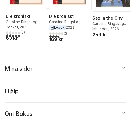
D e kroniskt
D e kroniskt
Sex in the City
Caroline Ringskog
Caroline Ringskog
Caroline Ringskog
Ferrada-Noli
Pocket
, 2023
Ferrada-Noli
E-bok
2022
Ferrada-Noli
Inbunden
, 2026
(
5
)
(
3
)
259 kr
5,0
utav 5 stjärnor. Totalt antal röster:
3,3
utav 5 stjärnor. Totalt antal röster:
63 kr
169 kr
Mina sidor
Hjälp
Om Bokus