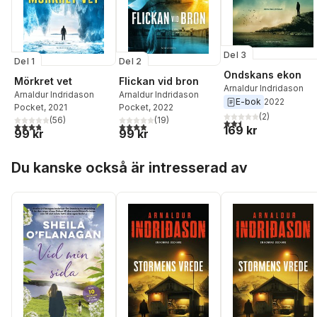
Del 3
Del 1
Del 2
Ondskans ekon
Mörkret vet
Flickan vid bron
Arnaldur Indridason
Arnaldur Indridason
Arnaldur Indridason
E-bok
2022
Pocket
, 2021
Pocket
, 2022
(
2
)
(
56
)
(
19
)
2,5
utav 5 stjärnor. Tota
3,8
utav 5 stjärnor. Totalt antal röster:
3,9
utav 5 stjärnor. Totalt antal röster:
169 kr
99 kr
99 kr
Hoppa över listan
Du kanske också är intresserad av