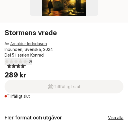
Stormens vrede
Av
Arnaldur Indridason
Inbunden, Svenska, 2024
Del 5 i serien
Konrad
(
6
)
4,2
utav 5 stjärnor. Totalt antal röster:
289 kr
Tillfälligt slut
Tillfälligt slut
Fler format och utgåvor
Visa alla