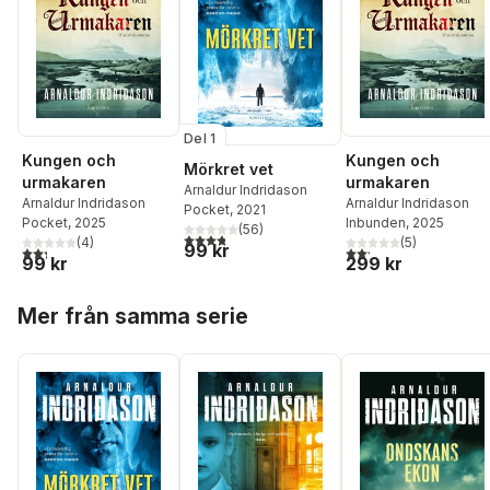
Del 1
Kungen och
Kungen och
Mörkret vet
urmakaren
urmakaren
Arnaldur Indridason
Arnaldur Indridason
Arnaldur Indridason
Pocket
, 2021
Pocket
, 2025
Inbunden
, 2025
(
56
)
3,8
utav 5 stjärnor. Totalt antal röster:
(
4
)
(
5
)
99 kr
2,3
utav 5 stjärnor. Totalt antal röster:
2,2
utav 5 stjärnor. Tota
99 kr
299 kr
Hoppa över listan
Mer från samma serie