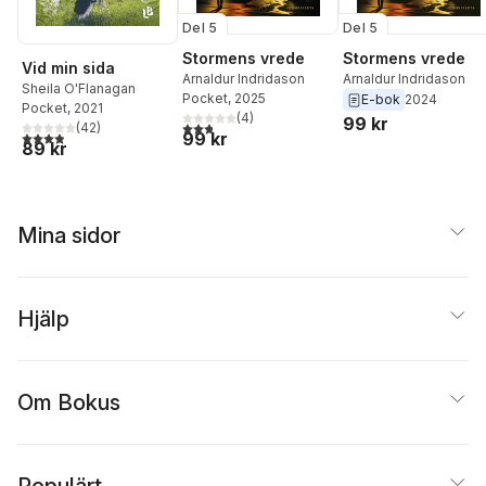
Del 5
Del 5
Stormens vrede
Stormens vrede
Vid min sida
Arnaldur Indridason
Arnaldur Indridason
Sheila O'Flanagan
Pocket
, 2025
E-bok
2024
Pocket
, 2021
(
4
)
99 kr
2,8
utav 5 stjärnor. Totalt antal röster:
(
42
)
3,9
utav 5 stjärnor. Totalt antal röster:
99 kr
89 kr
Mina sidor
Hjälp
Om Bokus
Populärt