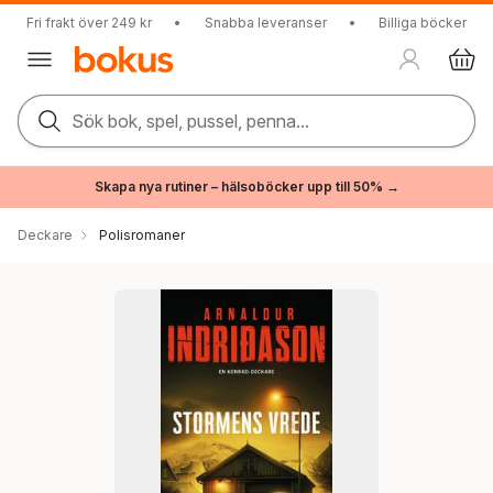
Fri frakt över 249 kr
•
Snabba leveranser
•
Billiga böcker
Sök bok, spel, pussel, penna...
Skapa nya rutiner – hälsoböcker upp till 50% →
Deckare
Polisromaner