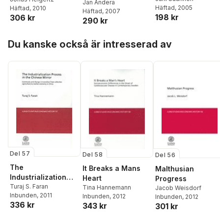
strategic trade
Jan Andera
Häftad
, 2005
Häftad
, 2010
Finland 1945-199
Häftad
, 2007
policy and market
198 kr
306 kr
290 kr
integration in the
European car
Hoppa över listan
industry
Du kanske också är intresserad av
Del 57
Del 58
Del 56
The
It Breaks a Mans
Malthusian
Industrialization
Heart
Progress
Process in the
Turaj S. Faran
Tina Hannemann
Jacob Weisdorf
Inbunden
, 2011
Chinese Mirror
Inbunden
, 2012
Inbunden
, 2012
336 kr
343 kr
301 kr