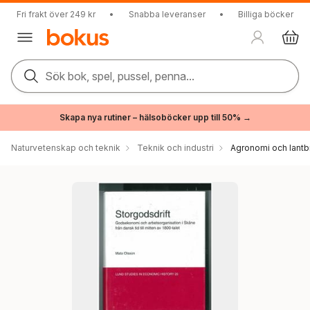
Fri frakt över 249 kr
•
Snabba leveranser
•
Billiga böcker
Sök bok, spel, pussel, penna...
Skapa nya rutiner – hälsoböcker upp till 50% →
Naturvetenskap och teknik
Teknik och industri
Agronomi och lantb