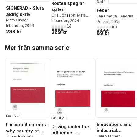
Del 1
Rösten speglar
SIGNERAD - Sluta
själen
Feber
aldrig skriv
Olle Jönsson
,
Mats
Jan Gradvall
,
Andres
Mats Olsson
Olsson
Inbunden
, 2024
Lokko
Pocket
,
, 2015
Mats Olsson
,
Inbunden
, 2026
(
5
)
Lennart Persson
(
8
)
4,0
utav 5 stjärnor. Totalt antal röster:
4,1
utav 5 stjärnor. Total
239 kr
269 kr
89 kr
Hoppa över listan
Mer från samma serie
Del 53
Del 42
Innovations and
Immigrant careers :
Driving under the
industrial
why country of
influence :
performance in
Jani Saarinen
origin matters
Jonas Helgertz