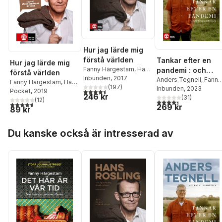
Hur jag lärde mig
förstå världen
Tankar efter en
Hur jag lärde mig
Fanny Härgestam
,
Hans
pandemi : och
förstå världen
Rosling
Inbunden
, 2017
lärdomarna inför
Anders Tegnell
,
Fanny
Fanny Härgestam
,
Hans
(
197
)
Härgestam
Inbunden
, 2023
nästa
4,5
utav 5 stjärnor. Totalt antal röster:
Rosling
Pocket
, 2019
246 kr
(
31
)
(
12
)
4,4
utav 5 stjärnor. Tota
4,6
utav 5 stjärnor. Totalt antal röster:
269 kr
89 kr
Hoppa över listan
Du kanske också är intresserad av