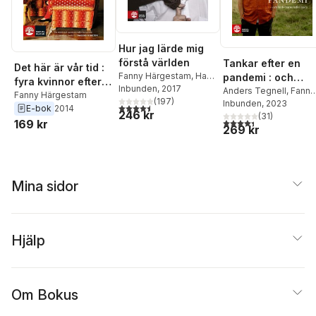
Hur jag lärde mig
förstå världen
Tankar efter en
Det här är vår tid :
Fanny Härgestam
,
Hans
pandemi : och
fyra kvinnor efter
Rosling
Inbunden
, 2017
lärdomarna inför
Anders Tegnell
,
Fanny
revolutionen i
Fanny Härgestam
(
197
)
Härgestam
Inbunden
, 2023
nästa
4,5
utav 5 stjärnor. Totalt antal röster:
E-bok
2014
Tunisien
246 kr
(
31
)
4,4
utav 5 stjärnor. Tota
169 kr
269 kr
Mina sidor
Hjälp
Om Bokus