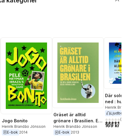
ka kategorier
Där solen aldr
ned : hur värl
mest sorgsna 
Henrik Brandão 
Ljudbok
2022
gjorde världe
Gräset är alltid
syndigare
(
11
)
Jogo Bonito
grönare i Brasilien. En
4,7
utav 5 stjärnor
169 kr
Henrik Brandão Jönsson
resa genom världens
Henrik Brandão Jönsson
E-bok
2014
E-bok
2013
bästa fotbollsland.