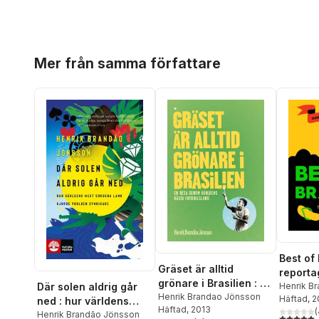
Hoppa över listan
Mer från samma författare
Best of 
Gräset är alltid
reporta
grönare i Brasilien : en
Där solen aldrig går
Henrik B
resa genom världens
Henrik Brandao Jönsson
Häftad
, 
ned : hur världens
Häftad
, 2013
bästa fotbollsl
(
mest sorgsna land
Henrik Brandão Jönsson
5,0
utav 5 