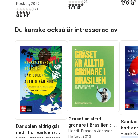
(
4
)
170 kr
Pocket
, 2022
5,0
utav 5 stjärnor. Totalt antal röster:
gjorde världen
171 kr
(
17
)
syndigare
4,4
utav 5 stjärnor. Totalt antal röster:
89 kr
Hoppa över listan
Du kanske också är intresserad av
Gräset är alltid
Saudade
grönare i Brasilien : en
Där solen aldrig går
bort oc
resa genom världens
Henrik Brandao Jönsson
ned : hur världens
samma 
Henrik B
Häftad
, 2013
bästa fotbollsl