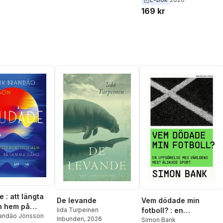
gjorde världen
169 kr
syndigare
 : att längta
De levande
Vem dödade min
h hem på
Iida Turpeinen
fotboll? : en
gång
randão Jönsson
Inbunden
, 2026
uppgörelse med
Simon Bank