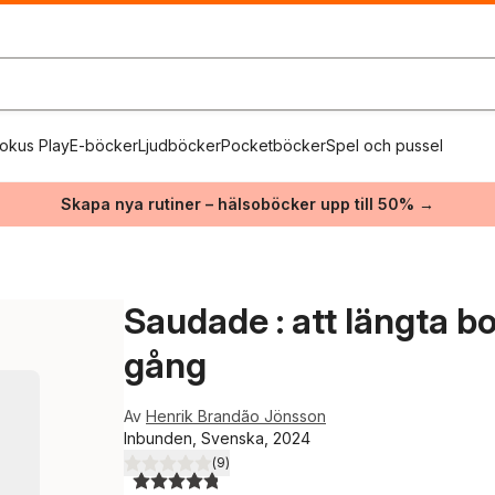
okus Play
E-böcker
Ljudböcker
Pocketböcker
Spel och pussel
Skapa nya rutiner – hälsoböcker upp till 50% →
Saudade : att längta 
gång
Av
Henrik Brandão Jönsson
Inbunden, Svenska, 2024
(
9
)
4,8
utav 5 stjärnor. Totalt antal röster: