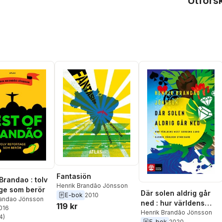
Utfors
Fantasiön
Brandao : tolv
Henrik Brandão Jönsson
ge som berör
Där solen aldrig går
E-bok
2010
randao Jönsson
ned : hur världens
119 kr
2016
mest sorgsna land
Henrik Brandão Jönsson
4
)
stjärnor. Totalt antal röster:
E-bok
2020