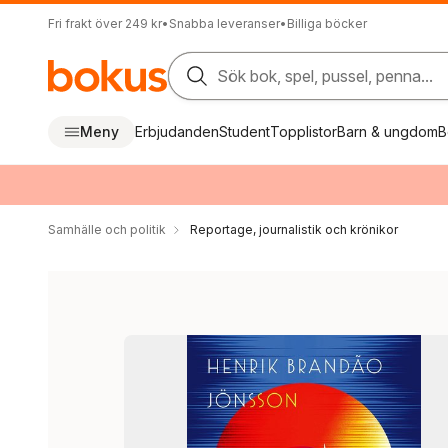
Fri frakt över 249 kr
•
Snabba leveranser
•
Billiga böcker
Sök bok, spel, pussel, penna...
Meny
Erbjudanden
Student
Topplistor
Barn & ungdom
B
Samhälle och politik
Reportage, journalistik och krönikor