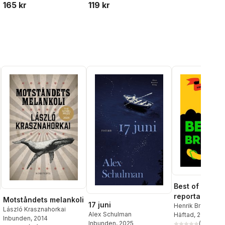
165 kr
119 kr
Best of Branda
reportage som
Motståndets melankoli
17 juni
Henrik Brandao 
László Krasznahorkai
Alex Schulman
Häftad
, 2016
Inbunden
, 2014
Inbunden
, 2025
(
4
)