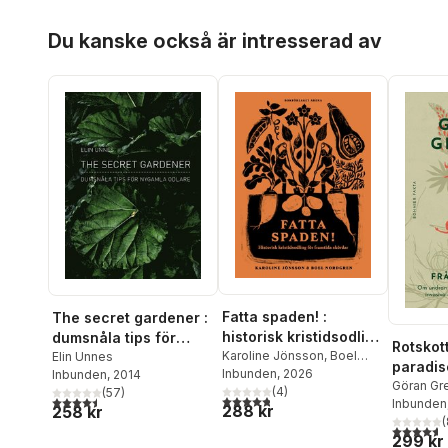
Hoppa över listan
Du kanske också är intresserad av
Fatta spaden! :
The secret gardener :
historisk kristidsodling
dumsnåla tips för
Rotskot
för framtida skördar
Karoline Jönsson
,
Boel
nygamla odlare
Elin Unnes
paradis
Nordgren
Inbunden
, 2026
Inbunden
, 2014
inför lu
Göran Gr
(
4
)
(
57
)
4,8
utav 5 stjärnor. Totalt antal röster:
4,5
utav 5 stjärnor. Totalt antal röster:
Inbunden
och and
288 kr
258 kr
(
arter, 
4,6
utav 5 
299 kr
människ