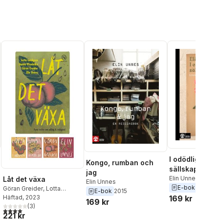
I odödliga odl
Kongo, rumban och
sällskap : livs
jag
botaniska tric
Elin Unnes
Låt det växa
Elin Unnes
E-bok
2018
Göran Greider
,
Lotta
al röster:
E-bok
2015
Lundgren
Häftad
, 2023
,
Elin Unnes
,
169 kr
169 kr
Hanna Wendelbo
(
3
)
4,0
utav 5 stjärnor. Totalt antal röster:
221 kr