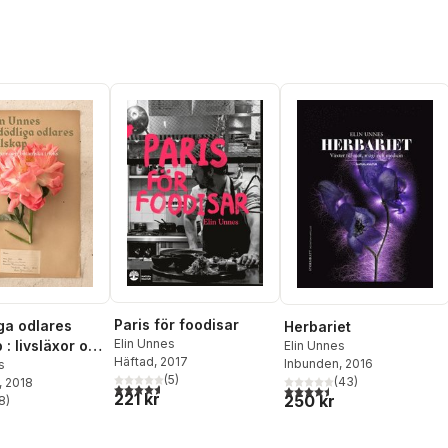
Paris för foodisar
iga odlares
Herbariet
Elin Unnes
 : livsläxor och
Elin Unnes
Häftad
, 2017
Inbunden
, 2016
ka tricks
s
(
5
)
(
43
)
, 2018
4,6
utav 5 stjärnor. Totalt antal röster:
4,5
utav 5 stjärnor. Totalt ant
221 kr
250 kr
8
)
stjärnor. Totalt antal röster: