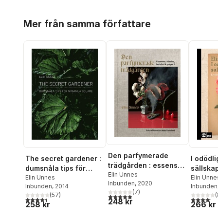
Hoppa över listan
Mer från samma författare
Den parfymerade
The secret gardener :
I odödl
trädgården : essenser,
dumsnåla tips för
sällskap
rökelse, hudvård &
Elin Unnes
nygamla odlare
Elin Unnes
botanis
Elin Unne
Inbunden
, 2020
potpurri
Inbunden
, 2014
Inbunden
(
7
)
(
57
)
(
4,9
utav 5 stjärnor. Totalt antal röster:
4,5
utav 5 stjärnor. Totalt antal röster:
4,1
utav 5 
248 kr
258 kr
266 kr