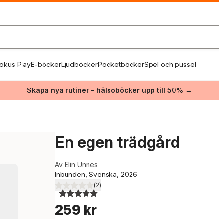
okus Play
E-böcker
Ljudböcker
Pocketböcker
Spel och pussel
Skapa nya rutiner – hälsoböcker upp till 50% →
En egen trädgård
Av
Elin Unnes
Inbunden, Svenska, 2026
(
2
)
5,0
utav 5 stjärnor. Totalt antal röster:
259 kr