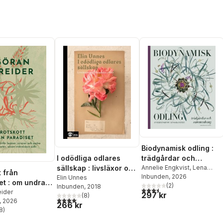
Biodynamisk odling :
I odödliga odlares
trädgårdar och
sällskap : livsläxor och
sammanhang
Annelie Engkvist
,
Lena
t från
Granefelt
Inbunden
, 2026
botaniska tricks
Elin Unnes
et : om undran
(
2
)
Inbunden
, 2018
3,5
utav 5 stjärnor. Totalt ant
piner, syrener
eider
297 kr
(
8
)
4,1
utav 5 stjärnor. Totalt antal röster:
, 2026
ra invasiva
266 kr
8
)
såsom
stjärnor. Totalt antal röster:
an själv