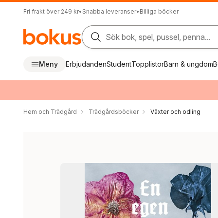
Fri frakt över 249 kr
•
Snabba leveranser
•
Billiga böcker
Sök bok, spel, pussel, penna...
Meny
Erbjudanden
Student
Topplistor
Barn & ungdom
B
Hem och Trädgård
Trädgårdsböcker
Växter och odling