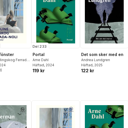
Del 233
fönster
Portal
Det som sker med en
 Ringskog Ferrada-
Arne Dahl
Andrea Lundgren
2024
Häftad
, 2024
Häftad
, 2025
119 kr
122 kr
1
)
stjärnor. Totalt antal röster: