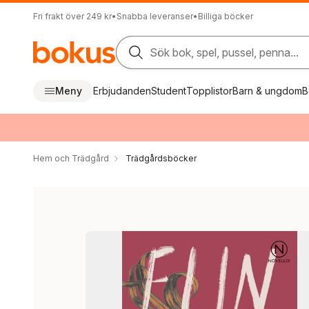
Fri frakt över 249 kr
•
Snabba leveranser
•
Billiga böcker
Sök bok, spel, pussel, penna...
Meny
Erbjudanden
Student
Topplistor
Barn & ungdom
B
Hem och Trädgård
Trädgårdsböcker