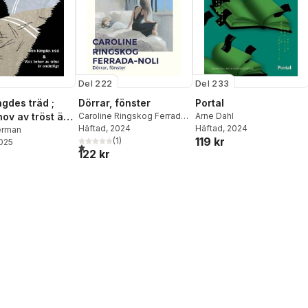
Del 222
Del 233
gdes träd ;
Dörrar, fönster
Portal
ov av tröst är
Caroline Ringskog Ferrada-
Arne Dahl
Noli
Häftad
, 2024
Häftad
, 2024
t
erman
119 kr
(
1
)
2025
1,0
utav 5 stjärnor. Totalt antal röster:
122 kr