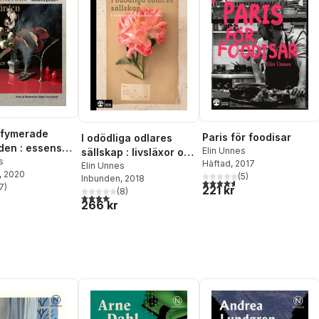
rfymerade
Paris för foodisar
I odödliga odlares
den : essenser,
Elin Unnes
sällskap : livsläxor och
, hudvård &
s
Häftad
, 2017
botaniska tricks
Elin Unnes
, 2020
i
(
5
)
Inbunden
, 2018
4,6
utav 5 stjärnor. Totalt ant
7
)
221 kr
(
8
)
stjärnor. Totalt antal röster:
4,1
utav 5 stjärnor. Totalt antal röster:
266 kr