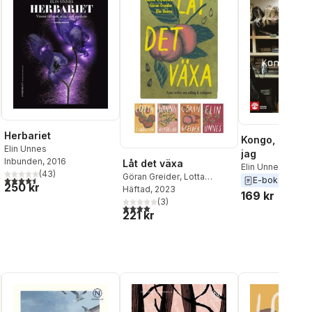
Herbariet
Kongo, rumba
Elin Unnes
jag
Inbunden
, 2016
Låt det växa
Elin Unnes
(
43
)
Göran Greider
,
Lotta
al röster:
4,5
utav 5 stjärnor. Totalt antal röster:
E-bok
2015
250 kr
Lundgren
Häftad
, 2023
,
Elin Unnes
,
169 kr
Hanna Wendelbo
(
3
)
4,0
utav 5 stjärnor. Totalt antal röster:
221 kr