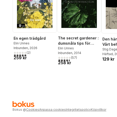
The secret gardener :
En egen trädgård
Den hän
dumsnåla tips för
Elin Unnes
Vårt beh
Inbunden
, 2026
nygamla odlare
Elin Unnes
omättlig
Stig Dag
(
2
)
Inbunden
, 2014
Häftad
, 
5,0
utav 5 stjärnor. Totalt antal röster:
259 kr
(
57
)
129 kr
4,5
utav 5 stjärnor. Totalt antal röster:
258 kr
Bokus
@
Cookies
Anpassa cookies
Integritetspolicy
Köpvillkor