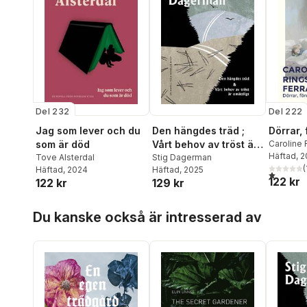
Del 232
Del 222
Jag som lever och du
Den hängdes träd ;
Dörrar, 
som är död
Vårt behov av tröst är
Caroline
Noli
Häftad
, 
Tove Alsterdal
omättligt
Stig Dagerman
(
Häftad
, 2024
Häftad
, 2025
1,0
utav 5 
122 kr
122 kr
129 kr
Hoppa över listan
Du kanske också är intresserad av