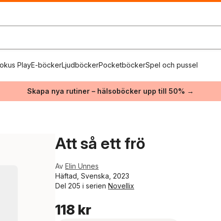
okus Play
E-böcker
Ljudböcker
Pocketböcker
Spel och pussel
Skapa nya rutiner – hälsoböcker upp till 50% →
Att så ett frö
Av
Elin Unnes
Häftad, Svenska, 2023
Del 205 i serien
Novellix
118 kr