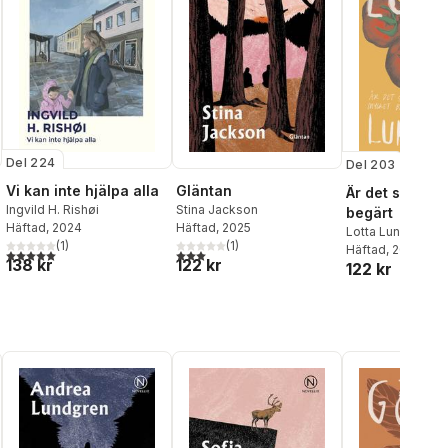
Del 224
Del 203
Vi kan inte hjälpa alla
Gläntan
Är det så myc
Ingvild H. Rishøi
Stina Jackson
begärt
Häftad
, 2024
Häftad
, 2025
Lotta Lundgren
(
1
)
(
1
)
Häftad
, 2023
5,0
utav 5 stjärnor. Totalt antal röster:
3,0
utav 5 stjärnor. Totalt antal röster:
138 kr
122 kr
122 kr