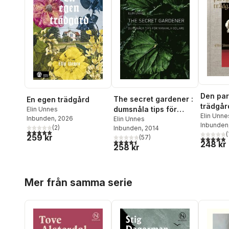
Den pa
The secret gardener :
En egen trädgård
trädgår
dumsnåla tips för
Elin Unnes
rökelse
Elin Unne
Inbunden
, 2026
nygamla odlare
Elin Unnes
Inbunden
potpurr
(
2
)
Inbunden
, 2014
5,0
utav 5 stjärnor. Totalt antal röster:
(
259 kr
(
57
)
4,9
utav 5 
4,5
utav 5 stjärnor. Totalt antal röster:
248 kr
258 kr
Hoppa över listan
Mer från samma serie