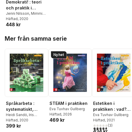
Demokrati! : teori
och praktik i
förskolan
Jenni Nilsson
,
Mimmi
Örberg
Häftad
, 2020
448 kr
Hoppa över listan
Mer från samma serie
Nyhet
Språkarbeta :
STEAM i praktiken
Estetiken i
systematiskt,
Eva Tuvhav Gullberg
praktiken : vad?
Häftad
, 2026
lekfullt och
Heidi Sandö
,
Iris
varför? hur?
Eva Tuvhav Gullberg
469 kr
Hansson Myran
Häftad
, 2020
Häftad
, 2021
utforskande
399 kr
(
3
)
4,7
utav 5 stjärnor. Tota
434 kr