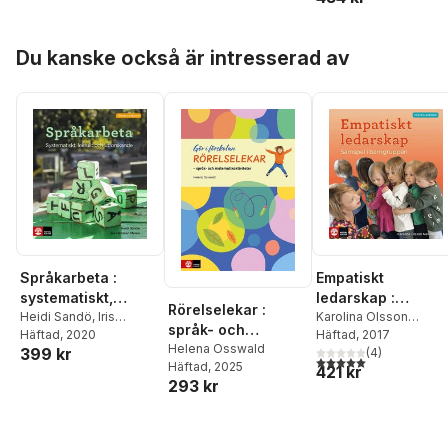
Hoppa över listan
Du kanske också är intresserad av
Språkarbeta :
Empatiskt
systematiskt,
ledarskap :
Rörelselekar :
lekfullt och
Heidi Sandö
,
Iris
samspel i
Karolina Olsson
språk- och
Hansson Myran
Häftad
, 2020
Newman
Häftad
, 2017
utforskande
barngruppen
matematikaktivitete
Helena Osswald
399 kr
(
4
)
5,0
utav 5 stjärnor. Tota
Häftad
, 2025
r
421 kr
293 kr