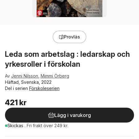
Provläs
Leda som arbetslag : ledarskap och
yrkesroller i förskolan
Av
Jenni Nilsson
,
Mimmi Örberg
Häftad, Svenska, 2022
Del i serien
Förskoleserien
421 kr
Lägg i varukorg
Skickas
.
Fri frakt över 249 kr.