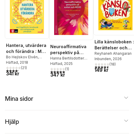
Lilla känsloboken :
Hantera, utvärdera
Neuroaffirmativa
Berättelser och
och förändra : Med
perspektiv på
fakta om känslor
Reyhaneh Ahangaran
lågaffektivt
Bo Hejlskov Elvén
,
autism och ADHD - i
Hanna Bertilsdotter
Inbunden
, 2026
Anna Sjölund
Häftad
, 2018
bemötande och
Rosqvist
Häftad
, 2025
,
Lill Hultman
,
skola, vård och
(
18
)
4,6
utav 5 stjärnor. Tota
(
21
)
tydliggöra
Mika Hagerlid
(
1
)
,
Åsa
149 kr
4,2
utav 5 stjärnor. Totalt antal röster:
omsorg
5,0
utav 5 stjärnor. Totalt antal röster:
341 kr
347 kr
Hedlund
,
Cecilia Ingard
,
Linnéa Klingberg
,
Anna
Nygren
,
Greta
Sandberg
,
Cecilia
Stjernquist
Mina sidor
Hjälp