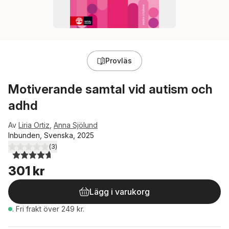
Provläs
Motiverande samtal vid autism och
adhd
Av
Liria Ortiz
,
Anna Sjölund
Inbunden, Svenska, 2025
(
3
)
4,7
utav 5 stjärnor. Totalt antal röster:
301 kr
Lägg i varukorg
.
Fri frakt över 249 kr.