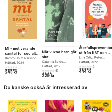
Återfallspreventio
MI - motiverande
När vuxna barn gör
utifrån KBT och MI
samtal för socialt
slut
vid problem med
Liria Ortiz
,
Peter
arbete : praktisk
Barbro Holm Ivarsson
,
Catarina Baldo
Wirbing
Häftad
, 2022
alkohol och
Liria Ortiz
Häftad
, 2024
,
Peter
handbok för socialt
Zagadou
Häftad
, 2019
,
Liria Ortiz
(
6
)
Wirbing
(
8
)
narkotika
arbete
4,7
utav 5 stjärnor. Tota
4,6
utav 5 stjärnor. Totalt antal röster:
444 kr
(
5
)
243 kr
4,2
utav 5 stjärnor. Totalt antal röster:
229 kr
Hoppa över listan
Du kanske också är intresserad av